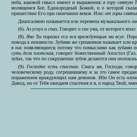
неба, каковой смысл имеют и выражения:
в гору святую 
молящимся Бог, Единородный Божий, и о которой сказ
пришествие Его при скончании веков. Или:
от горы святы
Диапсалмою называется или перемена музыкального
ла
(6).
Аз уснух и спах.
Говорит о сне ума, от которого впал 
(8).
Яко Ты поразил еси вся враждующыя ми всуе.
Пора
повода к ненависти. Зубами же грешников называет или к
в нас появляющиеся; потому что помыслами как зубами п
суть дела плотская,
говорит божественный Апостол (Гал. 5
зубах, так что по сокрушении зубов делаются они неопас
(9).
Господне есть спасение. Спаси мя,
Господи, говор
человеческому роду, согрешившему и за это самое пред
поражением враждующих нам демонов. Ибо Он есть
член
Давид, но от Тебя ожидаем спасения и я, и народ Твой, вм