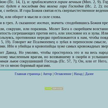
Твою
(Пс. 14, 1), и:
приближитеся горам вечным
(Мих. 2, 9). Го
ано:
будет в последняя дни явлена гора Господня
(Ис. 2, 2); п
я,
с небеси. И гора Божия святая есть сверхъестественное ведение
да,
или оборот в мысли и силе слова.
и в грех. А сказанное:
востах,
значить: сподобившись Божия прем
зи, сокруши, или поразишь. Молит Бога о скорейшем возстан
репость согрешающих против него, или злословие их и хулы. Ил
ользуясь, противники нередко приближаются к нам, чтобы пояд
, 19). Говорит же Псалмопевец о зубах в переносном смысле, в
ными. Ибо и убийцы и кровопийцы хуже самых кровожадных звер
ит Давид. Но умоляю, чтобы простерлось это и на весь народ
анному мысленным врагам, но воззвавшему в скорби и услышан
овная львов
сокрушивший Господь (Пс. 57, 7); Он, или от Него,
есте со мною боримый врагами.
Главная страница
|
Автор
|
Оглавление
|
Назад
|
Далее