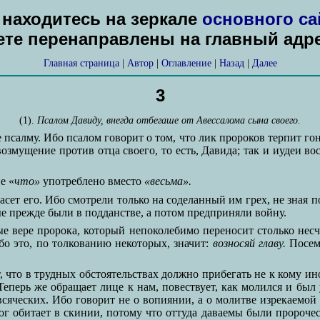
находитесь на зеркале
основного са
дете перенаправлены на главный адр
Главная страница
|
Автор
|
Оглавление
|
Назад
|
Далее
3
(1).
Псалом Давиду, внегда отбегаше от Авессалома сына своего.
 псалму. Ибо псалом говорит о том, что лик пророков терпит го
возмущение против отца своего, то есть, Давида; так и иудеи в
е «
что»
употреблено вместо
«весьма».
 спасет его. Ибо смотрели только на соделанный им грех, не зная 
ые прежде были в подданстве, а потом предприняли войну.
 вере пророка, который непоколебимо переносит столько несчас
бо это, по толкованию некоторых, значит:
возносяй главу.
Посему
 что в трудных обстоятельствах должно прибегать не к кому ино
Теперь же обращает лице к нам, повествует, как молился и был
сяческих. Ибо говорит не о вопиянии, а о молитве изрекаемой
ог обитает в скинии, потому что оттуда даваемы были пророче