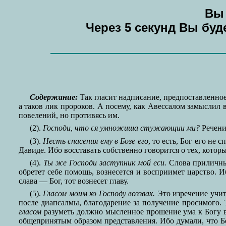
Вы 
Через 5 секунд Вы бу
Содержание:
Так гласит надписание, предпоставленное
а таков лик пророков. А посему, как Авессалом замыслил 
повелений, но противясь им.
(2).
Господи, что ся умножиша стужающии ми?
Речени
(3).
Несть спасения ему в Бозе его
, то есть, Бог его не
Давиде. Ибо восставать собственно говорится о тех, котор
(4).
Ты же Господи заступник мой еси.
Слова приличные
обретет себе помощь, вознесется и восприимет царство. И
слава — Бог, тот вознесет главу.
(5).
Гласом моим ко Господу воззвах.
Это изречение учит,
после диапсалмы, благодарение за получение просимого. 
гласом
разуметь должно мысленное прошение ума к Богу в
общепринятым образом представления. Ибо думали, что Б