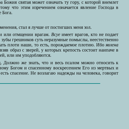
ра Божия святая может означать ту гору, с которой внемлет
отому что этим изречением означается явление Господа в
 Бога.
енения, стал я лучше от постигших меня зол.
ии или отмщении врагам.
Всуе
имеет врагов, кто не подает
и зубы грешников суть неразумные помыслы, неестественно
ать плоти наши, то есть, порождаемое плотию. Ибо
явлена
зяв образ с зверей, у которых крепость состоит наипаче в
ей, или им уподобляются.
. Должно же знать, что и весь псалом можно относить к
ному Богом и спасенному воскресением Его из мертвых и
 есть спасение. Не возлагаю надежды на человека, говорит