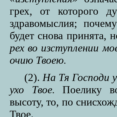
грех, от которого д
здравомыслия; почем
будет снова принята, н
рех во изступлении м
очию Твоею.
(2).
На Тя Господи у
ухо Твое.
Поелику во
высоту, то, по снисхо
Твое.