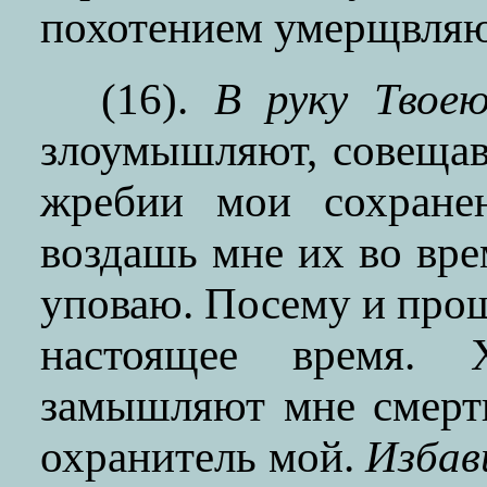
похотением умерщвляю
(16).
В руку Твое
злоумышляют, совещав
жребии мои сохране
воздашь мне их во вре
уповаю. Посему и прош
настоящее время. Х
замышляют мне смерть
охранитель мой.
Избави