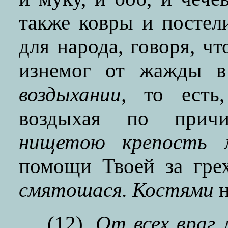
также ковры и постел
для народа, говоря, ч
изнемог от жажды 
воздыхании,
то есть,
воздыхая по прич
нищетою крепость м
помощи Твоей за гре
смятошася. Костями
н
(12).
От всех враг 