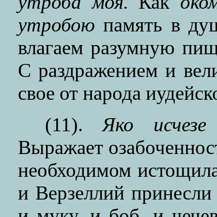
утроба моя.
Как
око
утробою
память в душ
влагаем разумную пи
С раздражением и вел
свое от народа иудейск
(11).
Яко исчезе
Выражает озабоченност
необходимом истощила
и Верзеллий принесли
и муку, и боб, и чече