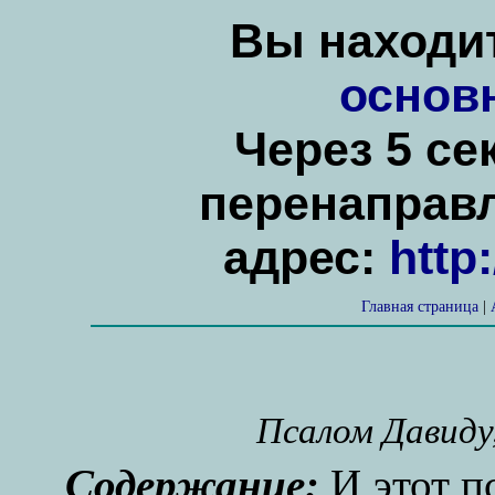
Вы находит
основ
Через 5 се
перенаправ
адрес:
http
Главная страница
|
Псалом Давиду,
Содержание:
И этот п