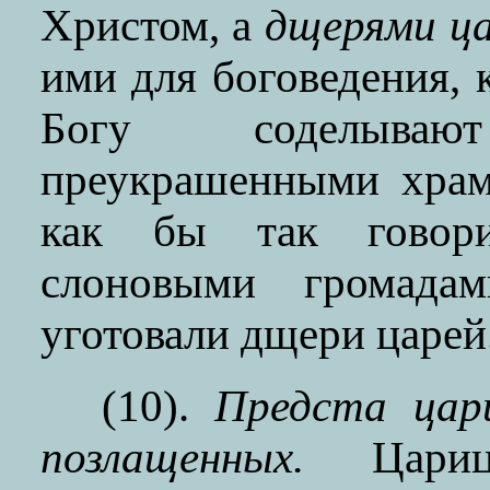
Христом, а
дщерями ц
ими для боговедения, 
Богу соделыва
преукрашенными храм
как бы так говорит
слоновыми громада
уготовали дщери царей
(10).
Предста цари
позлащенных.
Царица