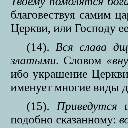
Твоему помолятся бог
благовествуя самим ц
Церкви, или Господу ее
(14).
Вся слава дщ
златыми.
Словом
«вн
ибо украшение Церкви
именует многие виды д
(15).
Приведутся 
подобно сказанному:
в