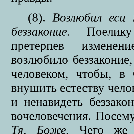
(8).
Возлюбил еси 
беззаконие.
Поелику е
претерпев изменен
возлюбило беззаконие
человеком, чтобы, в
внушить естеству чел
и ненавидеть беззак
вочеловечения. Посем
Тя, Боже.
Чего же 