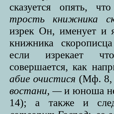
сказуется опять, ч
трость книжника ск
изрек Он, именует и
книжника скорописца
если изрекает что
совершается, как нап
aбиe очистися
(Мф. 8, 
востани, —
и юноша не
14); а также и сл