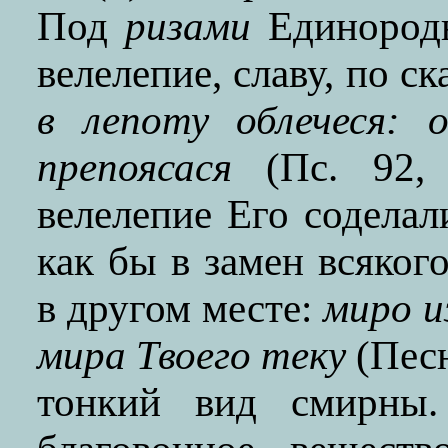
Под
ризами
Единородн
велелепие, славу, по с
в лепоту облечеся: 
препоясася
(Пс. 92, 1
велелепие Его соделал
как бы в замен всяког
в другом месте:
миро и
мира Твоего теку
(Песн
тонкий вид смирны.