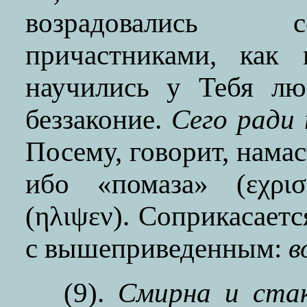
возрадовались 
причастниками, как 
научились у Тебя лю
беззаконие.
Сего ради 
Посему, говорит, намас
ибо «помаза» (εχρισ
(ηλιψεν). Соприкасаетс
с вышеприведенным:
в
(9).
Смирна и стак