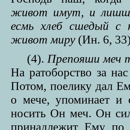
живот имут, и лишш
есмь хлеб сшедый с н
живот миру
(Ин. 6, 33)
(4).
Препояши меч т
На ратоборство за нас
Потом, поелику дал Ем
о мече, упоминает и 
носить Он меч. Он силе
принадлежит Ему по 