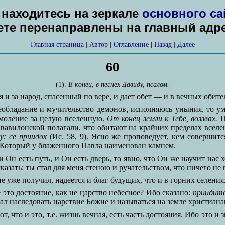
находитесь на зеркале
основного са
дете перенаправлены на главный адр
Главная страница
|
Автор
|
Оглавление
|
Назад
|
Далее
60
(1).
В кoнeц, в песнех Давиду, псалом.
 и за народ, спасенный по вере, и дает обет — и в вечных обите
еобладание и мучительство демонов, исполняюсь уныния, то ум
 моление за целую вселенную.
От конец земли к Тебе, воззвах.
П
е вавилонской полагали, что обитают на крайних пределах всел
у: се приидох
(Ис. 58, 9). Ясно же проповедует, кем совершится
 Который у блаженного Павла наименован камнем.
и Он есть путь, и Он есть дверь, то явно, что Он же научит нас
казать: ты стал для меня стеною и ручательством, что ничего не
е уже получил, надеется и благ будущих, что и в горних селения
 это достояние, как не царство небесное? Ибо сказано:
nриидume
дал наследовать царствие Божие и называться на земле христиана
, что и это, т.е. жизнь вечная, есть часть достояния. Ибо это 