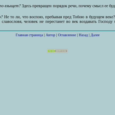
кто взыщет?
Здесь превращен порядок речи, почему смысл ее буд
о?
Не то ли, что воспою, пребывая пред Тобою в будущем веке?
, славословя, человек не перестанет во век воздавать Госпо
Главная страница
|
Автор
|
Оглавление
|
Назад
|
Далее