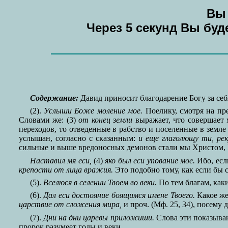
Вы 
Через 5 секунд Вы бу
Содержание:
Давид приносит благодарение Богу за себя
(2).
Услыши Боже моление мое.
Поелику, смотря на пр
Словами же: (3)
от конец земли
выражает, что совершает
переходов, то отведенные в рабство и поселенные в земл
услышан, согласно с сказанным:
и еще глаголющу ти, рек
сильные и выше вредоносных демонов стали мы Христом,
Наставил мя еси,
(4)
яко был еси упование мое.
Ибо, есл
крепости от лица вражия.
Это подобно тому, как если бы с
(5).
Вселюся в селении Твоем во веки.
По тем благам, каки
(6).
Дал еси достояние боящимся имене Твоего.
Какое же
царствие от сложения мира,
и проч. (Мф. 25, 34), посему 
(7).
Дни на дни царевы приложиши.
Слова эти показывают
пророк разумеет годы и веки.