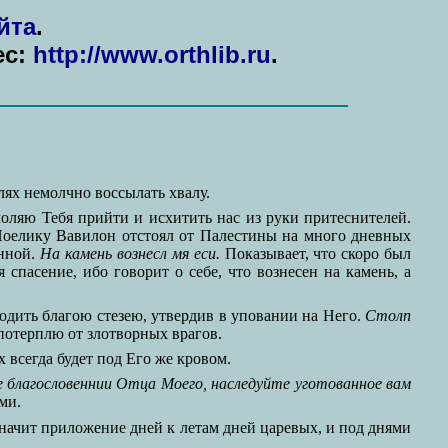
йта
.
ес:
http://www.orthlib.ru
.
лях немолчно воссылать хвалу.
оляю Тебя прийти и исхитить нас из руки притеснителей.
оелику Вавилон отстоял от Палестины на много дневных
енной.
На камень вознесл мя еси.
Показывает, что скоро был
 спасение, ибо говорит о себе, что вознесен на камень, а
 ходить благою стезею, утвердив в уповании на Него.
Столп
 потерплю от злотворных врагов.
х всегда будет под Его же кровом.
 благословеннии Отца Моего, наследуйте уготованное вам
ми.
и значит приложение дней к летам дней царевых, и под днями