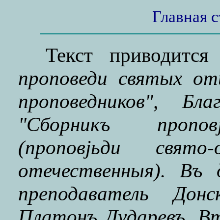
Главная 
Текст приводитс
проповеди святых от
проповедников", Бл
"Сборникъ проповj
(проповjьди свято
отечественныя). Въ 
преподаватель Донс
Платонъ Дударевъ. Вт