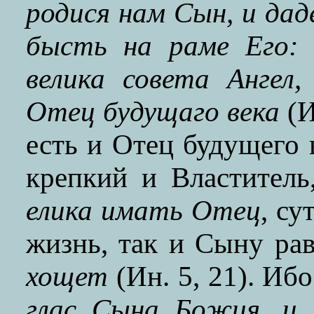
родися нам Сын, и дад
бысть на раме Его: 
велика совета Ангел,
Отец будущаго века
(И
есть и Отец будущего 
крепкий и Властитель,
елика имать Отец
, су
жизнь, так и Сыну ра
хощет
(Ин. 5, 21). Ибо
глас Сына Божия, и