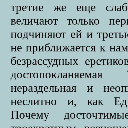
третие же еще слаб
величают только пе
подчиняют ей и треть
не приближается к нам
безрассудных еретико
достопокланяемая
нераздельная и неоп
неслитно и, как Еди
Почему досточтим