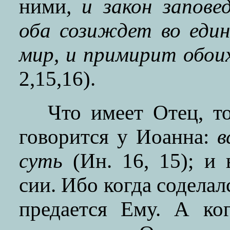
ними
, и закон запове
оба созиждет во един
мир, и примирит обои
2,15,16).
Что имеет Отец, т
говорится у Иоанна:
вс
суть
(Ин. 16, 15); и 
сии. Ибо когда соделалс
предается Ему. А ко