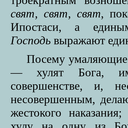
троекратным возноше
свят, свят, свят
, по
Ипостаси, а едины
Господь
выражают еди
Посему умаляющие
— хулят Бога, и
совершенстве, и, не
несовершенным, дела
жестокого наказания
хулу на одну из Бо