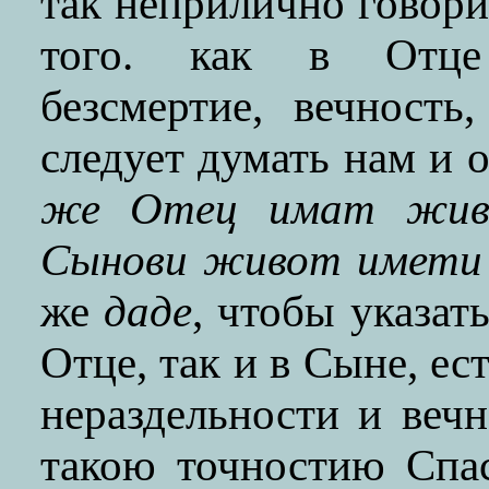
так неприлично говори
того. как в Отце 
безсмертие, вечность
следует думать нам и 
же Отец имат живо
Сынови живот имети 
же
даде
, чтобы указат
Отце, так и в Сыне, ес
нераздельности и веч
такою точностию Спас