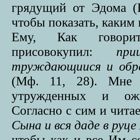
грядущий от Эдома (П
чтобы показать, каким
Ему, Как говори
присовокупил:
прии
труждающиися и обре
(Мф. 11, 28). Мне
утружденных и ожи
Согласно с сим и чита
Сына и вся даде в руце
чтобы как и все Им с