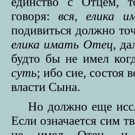
единство с Отцем, т
говоря:
вся, елика и
подивиться должно точ
елика имать Отец
, д
будто бы не имел когд
суть
; ибо сие, состоя 
власти Сына.
Но должно еще иссл
Если означается сим тв
не имел Отец, и ч