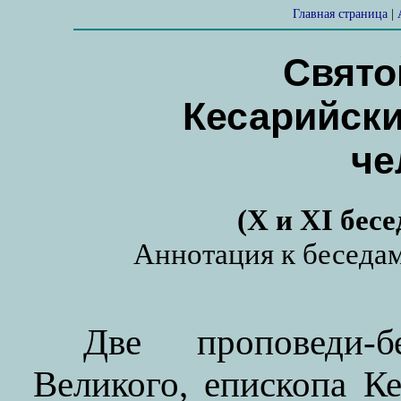
Главная страница
|
Свято
Кесарийски
че
(X и XI бес
Аннотация к беседа
Две проповеди-б
Великого, епископа К