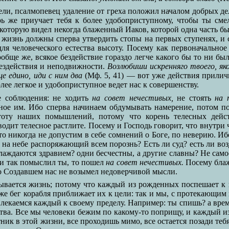
ли, псалмопевец удаление от греха положил началом добрых дел
ь же приучает тебя к более удобоприступному, чтобы ты смел
которую видел некогда блаженный Иаков, которой одна часть была
жизнь должны сперва утвердить стопы на первых ступенях, и с
ля человеческого естества высоту. Посему как первоначальное 
ообще же, всякое бездействие гораздо легче какого бы то ни бы
 бездействия и неподвижности.
Возлюбиши искренняго твоего, яко
е едино, иди с ним два
(Мф. 5, 41) — вот уже действия прили
лее легкое и удобоприступное ведет нас к совершенству.
е соблюдения: не ходить
на совет нечестивых,
не стоять
на 
нное им. Ибо сперва начинаем обдумывать намерение, потом п
тоту наших помышлений, потому что корень телесных дейст
одит телесное растлите. Посему и Господь говорит, что внутри 
то никогда не допустим в себе сомнений о Боге, по неверию. И
, на небе распоряжающий всем порознь? Есть ли суд? есть ли в
лаждаются здравием? одни бесчестны, а другие славны? Не само
ли так помыслил ты, то пошел
на совет нечестивых.
Посему блаже
 о Создавшем нас не возымел недоверчивой мысли.
вается жизнь; потому что каждый из рожденных поспешает к ко
о же бег корабля приближает их к цели: так и мы, с протекаю
каемся каждый к своему пределу. Например: ты спишь? а время 
вства. Все мы человеки бежим по какому-то поприщу, и каждый и
ник в этой жизни, все проходишь мимо, все остается позади тебя: