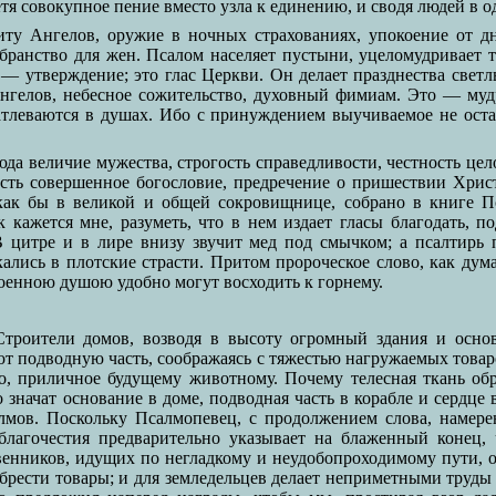
тя совокупное пение вместо узла к единению, и сводя людей в о
у Ангелов, оружие в ночных страхованиях, упокоение от дн
убранство для жен. Псалом населяет пустыни, уцеломудривает
 утверждение; это глас Церкви. Он делает празднества свет
нгелов, небесное сожительство, духовный фимиам. Это — мудр
атлеваются в душах. Ибо с принуждением выучиваемое не остае
да величие мужества, строгость справедливости, честность цел
 есть совершенное богословие, предречение о пришествии Христ
, как бы в великой и общей сокровищнице, собрано в книге
к кажется мне, разуметь, что в нем издает гласы благодать, 
В цитре и в лире внизу звучит мед под смычком; а псалтирь
кались в плотские страсти. Притом пророческое слово, как ду
роенною душою удобно могут восходить к горнему.
троители домов, возводя в высоту огромный здания и основ
ют подводную часть, соображаясь с тяжестью нагружаемых товар
во, приличное будущему животному. Почему телесная ткань обр
значат основание в доме, подводная часть в корабле и сердце в
лмов. Поскольку Псалмопевец, с продолжением слова, намере
лагочестия предварительно указывает на блаженный конец, 
венников, идущих по негладкому и неудобопроходимому пути,
обрести товары; и для земледельцев делает неприметными труд