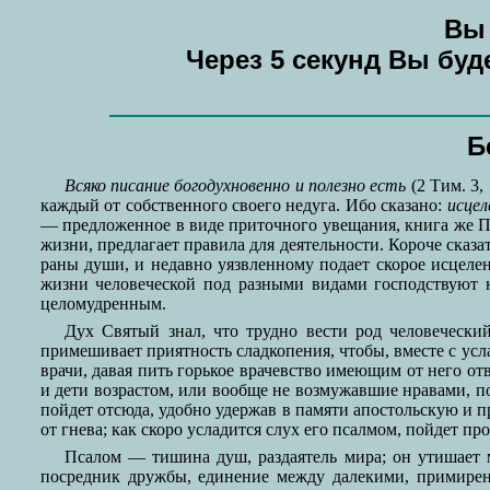
Вы 
Через 5 секунд Вы бу
Б
Всяко писание богодухновенно и полезно есть
(2 Тим. 3,
каждый от собственного своего недуга. Ибо сказано:
исцел
— предложенное в виде приточного увещания, книга же Пса
жизни, предлагает правила для деятельности. Короче сказа
раны души, и недавно уязвленному подает скорое исцелени
жизни человеческой под разными видами господствуют на
целомудренным.
Дух Святый знал, что трудно вести род человечески
примешивает приятность сладкопения, чтобы, вместе с усл
врачи, давая пить горькое врачевство имеющим от него от
и дети возрастом, или вообще не возмужавшие нравами, по
пойдет отсюда, удобно удержав в памяти апостольскую и пр
от гнева; как скоро усладится слух его псалмом, пойдет п
Псалом — тишина душ, раздаятель мира; он утишает
посредник дружбы, единение между далекими, примирен