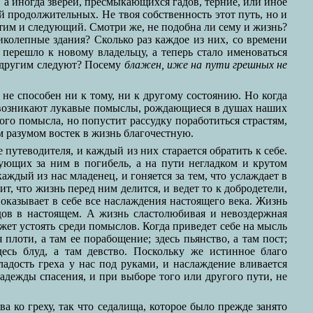
, а иногда зверей, пресмыкающихся гадов, терние, или иное
ей продолжительных. Не твоя собственность этот путь, но и
 этим и следующий. Смотри же, не подобна ли сему и жизнь?
иколепные здания? Сколько раз каждое из них, со времени
 перешло к новому владельцу, а теперь стало именоваться
за другим следуют? Посему
блажен, иже на пути грешных не
 не способен ни к тому, ни к другому состоянию. Но когда
о возникают лукавые помыслы, рождающиеся в душах наших
дого помысла, но попустит рассудку поработиться страстям,
 разумом востек в жизнь благочестную.
путеводителя, и каждый из них старается обратить к себе.
дующих за ним в погибель, а на пути негладком и крутом
ждый из нас младенец, и гоняется за тем, что услаждает в
т, что жизнь перед ним делится, и ведет то к добродетели,
показывает в себе все наслаждения настоящего века. Жизнь
удов в настоящем. А жизнь сластолюбивая и невоздержная
жет устоять среди помыслов. Когда приведет себе на мысль
 плоти, а там ее порабощение; здесь пьянство, а там пост;
десь блуд, а там девство. Поскольку же истинное благо
сладость греха у нас под руками, и наслаждение вливается
надежды спасения, и при выборе того или другого пути, не
а ко греху, так что седалища, которое было прежде занято