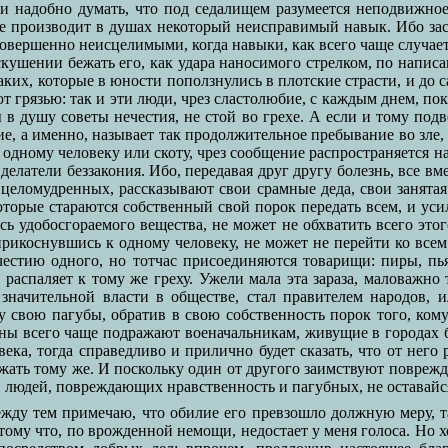
ли надобно думать, что под седалищем разумеется неподвижно
ехе производит в душах некоторый неисправимый навык. Ибо за
совершенно неисцелимыми, когда навыки, как всего чаще случает
искушении бежать его, как удара наносимого стрелком, по напи
таких, которые в юности поползнулись в плотские страсти, и до 
ют грязью: так и эти люди, чрез сластолюбие, с каждым днем, 
в душу советы нечестия, не стой во грехе. А если и тому подв
е, а именно, называет так продолжительное пребывание во зле,
к одному человеку или скоту, чрез сообщение распространяется 
елатели беззакония. Ибо, передавая друг другу болезнь, все вм
 целомудренных, рассказывают свои срамные деда, свои занятая
которые стараются собственный свой порок передать всем, и ус
ь удобосгораемого вещества, не может не обхватить всего этог
 прикоснувшись к одному человеку, не может не перейти ко вс
счестию одного, но тотчас присоединяются товарищи: пиры, пь
ех распаляет к тому же греху. Ужели мала эта зараза, маловаж
 значительной власти в обществе, стал правителем народов,
свою пагубы, обратив в свою собственность порок того, кому
ны всего чаще подражают военачальникам, живущие в городах б
а, тогда справедливо и прилично будет сказать, что от него 
ть тому же. И поскольку один от другого заимствуют поврежден
 людей, повреждающих нравственность и пагубных, не оставайся
жду тем примечаю, что обилие его превзошло должную меру, та
ому что, по врожденной немощи, недостает у меня голоса. Но хот