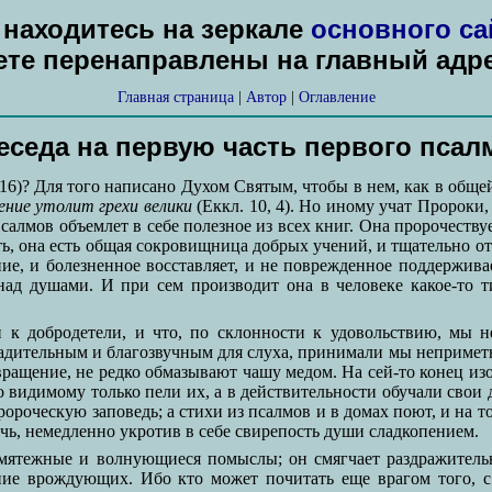
находитесь на зеркале
основного са
дете перенаправлены на главный адр
Главная страница
|
Автор
|
Оглавление
еседа на первую часть первого псал
 16)? Для того написано Духом Святым, чтобы в нем, как в общ
ение утолит грехи велики
(Еккл. 10, 4). Но иному учат Пророки,
лмов объемлет в себе полезное из всех книг. Она пророчествуе
ть, она есть общая сокровищница добрых учений, и тщательно от
е, и болезненное восставляет, и не поврежденное поддерживае
д душами. И при сем производит она в человеке какое-то ти
й к добродетели, и что, по склонности к удовольствию, мы 
адительным и благозвучным для слуха, принимали мы неприметны
вращение, не редко обмазывают чашу медом. На сей-то конец и
 видимому только пели их, а в действительности обучали свои
ороческую заповедь; а стихи из псалмов и в домах поют, и на т
рочь, немедленно укротив в себе свирепость души сладкопением.
 мятежные и волнующиеся помыслы; он смягчает раздражитель
ие врождующих. Ибо кто может почитать еще врагом того, с