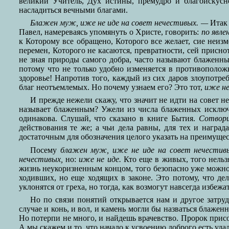
великий Учитель, Дух истины, премудро и благоискусн
насладиться вечными благами.
Блажен муж, иже не иде на совет нечестивых. —
Итак 
Павел, намереваясь упомянуть о Христе, говорить:
по явле
к Которому все обращено, Которого все желает, сие неизм
перемен, Которого не касаются, превратности, сей прис
не зная природы самого добра, часто называют блаженным
потому что не только удобно изменяется в противополож
здоровье! Напротив того, каждый из сих даров злоупотре
благ неотъемлемых. Но почему узнаем его? Это тот,
иже не
И прежде нежели скажу, что значит не идти на совет н
называет блаженным? Ужели из числа блаженных исключи
одинакова. Слушай, что сказано в книге Бытия.
Сотвори
действования те же; а чьи дела равны, для тех и награ
достаточным для обозначения целого указать на преимущес
Посему
блажен муж, иже не иде на совет нечестив
нечестивых,
но:
иже не иде.
Кто еще в живых, того нельз
жизнь неукоризненным концом, того безопасно уже можн
ходивших, но еще ходящих в законе. Это потому, что де
уклонятся от греха, но тогда, как возмогут навсегда избежа
Но по связи понятий открывается нам и другое затру
случае и конь, и вол, и камень могли бы назваться блаже
Но потерпи не много, и найдешь врачевство. Пророк присо
А мы скажем и то, что начало к усвоению доброго есть удал