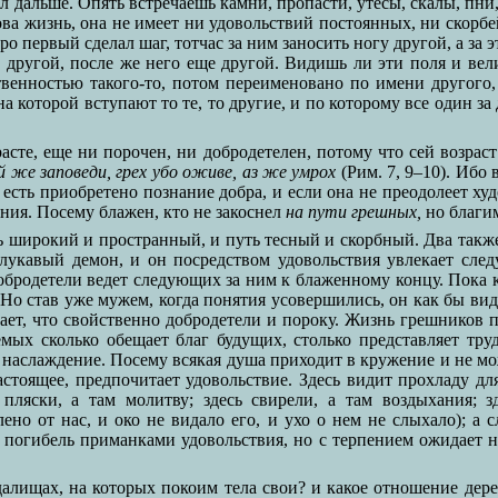
л дальше. Опять встречаешь камни, пропасти, утесы, скалы, пни
ова жизнь, она не имеет ни удовольствий постоянных, ни скорб
оро первый сделал шаг, тотчас за ним заносить ногу другой, а за
ь другой, после же него еще другой. Видишь ли эти поля и вел
венностью такого-то, потом переименовано по имени другого,
на которой вступают то те, то другие, и по которому все один 
асте, еще ни порочен, ни добродетелен, потому что сей возраст
 же заповеди, грех убо оживе, аз же умрох
(Рим. 7, 9–10). Иб
 есть приобретено познание добра, и если она не преодолеет ху
ения. Посему блажен, кто не закоснел
на пути грешных,
но благим
широкий и пространный, и путь тесный и скорбный. Два также 
лукавый демон, и он посредством удовольствия увлекает сле
бродетели ведет следующих за ним к блаженному концу. Пока ка
 Но став уже мужем, когда понятия усовершились, он как бы види
чает, что свойственно добродетели и пороку. Жизнь грешников 
емых сколько обещает благ будущих, столько представляет тр
 наслаждение. Посему всякая душа приходит в кружение и не мо
астоящее, предпочитает удовольствие. Здесь видит прохладу для
 пляски, а там молитву; здесь свирели, а там воздыхания; з
но от нас, и око не видало его, и ухо о нем не слыхало); а 
в погибель приманками удовольствия, но с терпением ожидает 
алищах, на которых покоим тела свои? и какое отношение дерев