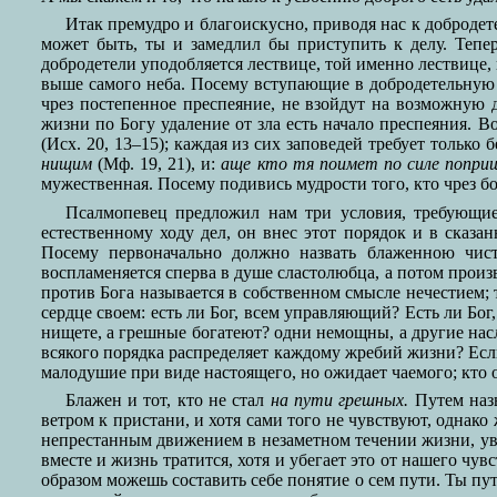
Итак премудро и благоискусно, приводя нас к добродете
может быть, ты и замедлил бы приступить к делу. Тепер
добродетели уподобляется лествице, той именно лествице, 
выше самого неба. Посему вступающие в добродетельную 
чрез постепенное преспеяние, не взойдут на возможную д
жизни по Богу удаление от зла есть начало преспеяния. В
(Исх. 20, 13–15); каждая из сих заповедей требует только
нищим
(Мф. 19, 21), и:
аще кто тя поимет по силе поприщ
мужественная. Посему подивись мудрости того, кто чрез бо
Псалмопевец предложил нам три условия, требующи
естественному ходу дел, он внес этот порядок и в сказа
Посему первоначально должно назвать блаженною чис
воспламеняется сперва в душе сластолюбца, а потом произв
против Бога называется в собственном смысле нечестием; 
сердце своем: есть ли Бог, всем управляющий? Есть ли Бог
нищете, а грешные богатеют? одни немощны, а другие нас
всякого порядка распределяет каждому жребий жизни? Ес
малодушие при виде настоящего, но ожидает чаемого; кто
Блажен и тот, кто не стал
на пути грешных.
Путем назы
ветром к пристани, и хотя сами того не чувствуют, однак
непрестанным движением в незаметном течении жизни, увле
вместе и жизнь тратится, хотя и убегает это от нашего чу
образом можешь составить себе понятие о сем пути. Ты пут