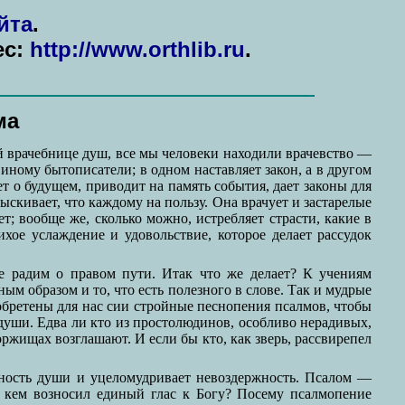
йта
.
ес:
http://www.orthlib.ru
.
ма
ей врачебнице душ, все мы человеки находили врачевство —
 иному бытописатели; в одном наставляет закон, а в другом
т о будущем, приводит на память события, дает законы для
ыскивает, что каждому на пользу. Она врачует и застарелые
т; вообще же, сколько можно, истребляет страсти, какие в
хое услаждение и удовольствие, которое делает рассудок
не радим о правом пути. Итак что же делает? К учениям
м образом и то, что есть полезного в слове. Так и мудрые
зобретены для нас сии стройные песнопения псалмов, чтобы
 души. Едва ли кто из простолюдинов, особливо нерадивых,
оржищах возглашают. И если бы кто, как зверь, рассвирепел
ность души и уцеломудривает невоздержность. Псалом —
 кем возносил единый глас к Богу? Посему псалмопение