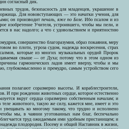
дин согласный дик.
евных трудов, безопасность для младенцев, украшение в
 торжища. Для нововступающих — это начатки учения, для
лыми; он производит
печаль, яже по Бозе.
Ибо псалом и из
ое изобретение Учителя, устроившего, чтобы мы пели, и
тся в нас надолго; а что с удовольствием и приятностию
омудрия, совершенство благоразумия, образ покаяния, меру
овом во плоти, угроза судом, надежда воскресения, страх
 Псалмов, которые из многих музыкальных орудий Пророк
подаваемая свыше — от Духа; потому что в этом одном из
 причины гармонических ладов имеет вверху, чтобы и мы
маю, глубокомысленно и премудро, самым устройством сего
ания полагают соразмерно высоты. И кораблестроители,
ов. И при рождении животных сердце, которое естественно
азуется вкруг сердца соразмерно собственным началам; и
 теле животного, такую же силу, кажется мне, имеет и это
н увещавать ко многому такому, что трудно и исполнено
чтобы мы, в чаянии уготованных нам благ, беспечально
 облегчается труд ожидаемым ими удобным пристанищем; и
ы надежда плодородия. Посему и общий Наставник в жизни,