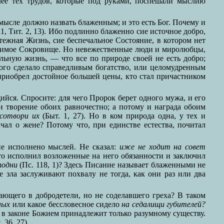
лее тех трудов, которые под руками, поспешали мыслию
мысле должно назвать блаженным; и это есть Бог. Почему и
11, Тит. 2, 13). Ибо подлинно блаженно сие источное добро,
ятежная Жизнь, сие беспечальное Состояние, в котором нет
тощимое Сокровище. Но невежественные люди и миролюбцы,
ельную жизнь, — что все по природе своей не есть добро;
кого сделало справедливым богатство, или целомудренным
 приобрел достойное большей цены, кто стал причастником
ийся. Спросите: для чего Пророк берет одного мужа, и его
 творение обоих равночестно; а потому и награда обоим
сотвори их
(Быт. 1, 27). Но в ком природа одна, у тех и
чал о жене? Потому что, при единстве естества, почитал
ие исполнено мыслей. Не сказал:
иже не ходит на совет
то исполнил возложенные на него обязанности и заключил
подни
(Пс. 118, 1)? Здесь Писание называет блаженными не
 зла заслуживают похвалу не тогда, как они раз или два
ающего в добродетели, но не соделавшего греха? В таком
ных
или какое бессловесное сидело
на седалищи губителей?
в законе Божием принадлежит только разумному существу.
 36, 27).