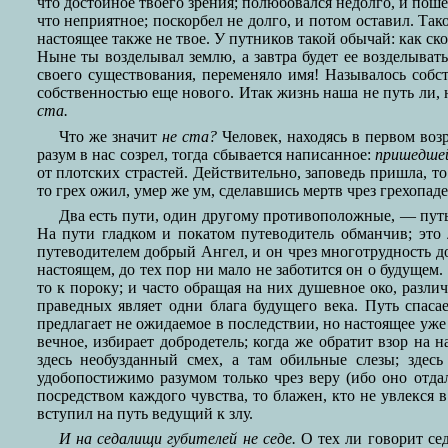
что достойное твоего зрения; полюбовался недолго, и поше
что неприятное; поскорбел не долго, и потом оставил. Так
настоящее также не твое. У путников такой обычай: как ск
Ныне ты возделывал землю, а завтра будет ее возделыват
своего существования, переменяло имя! Называлось собст
собственностью еще нового. Итак жизнь наша не путь ли, 
ста.
Что же значит
не ста?
Человек, находясь в первом возр
разум в нас созрел, тогда сбывается написанное:
пришедшей
от плотских страстей. Действительно, заповедь пришла, то
то грех ожил, умер же ум, сделавшись мертв чрез грехопад
Два есть пути, один другому противоположные, — путь 
На пути гладком и покатом путеводитель обманчив; это 
путеводителем добрый Ангел, и он чрез многотрудность до
настоящем, до тех пор ни мало не заботится он о будущем.
то к пороку; и часто обращая на них душевное око, разли
праведных являет одни блага будущего века. Путь спаса
предлагает не ожидаемое в последствии, но настоящее уже
вечное, избирает добродетель; когда же обратит взор на н
здесь необузданный смех, а там обильные слезы; здесь
удобопостижимо разумом только чрез веру (ибо оно отдале
посредством каждого чувства, то блажен, кто не увлекся 
вступил на путь ведущий к злу.
И на седалищи губителей не седе.
О тех ли говорит сед