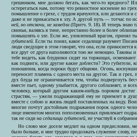
грешником, мне должно бегать, как чего-то вредного? И
остерегаться нам, потому что ревностное коснение во гр
помышление о грехе, с трудом врачуются, или делаются и 
даже и не прикасаться к злу. А другой путь — тотчас по 
ней, но отскочи, не замедли
(Притч. 9. 18). И теперь знаю 
свиньи, валяясь в тине, непрестанно более и более облипа
помышлять о зле. Если же, уловленный врагом, принял ты 
губителей.
Если ты понял, какое седалище разумеет Писани
люди сведущие в этом говорят, что она, если прикоснется 
все друг от друга наполняются тою же немощно. Таковы и д
тебе видеть, как блудники сидят на торжищах, осмеивают
как подвиги, или другие какие доблести? Это губители, 
поношения, когда пороки будут общими. Огонь, коснувшис
переносит пламень с одного места на другое. Так и грех,
дух блуда не ограничивается тем, чтобы подвергнуть бе
вместе пьет, одному улыбается, другого соблазняет, и вс
человеку, который другим каким-нибудь пороком достиг
страстям, — ужели подражающий ему не приемлет в душу 
вместе с собою и жизнь людей поставленных на виду. Вои
многие почтут достойным подражания порок одного человек
лице именитом многих поползновенных привлекает подража
так не сиди
на седалищи губителей,
не участвуй в собрании
Но слово мое доселе медлит на одном предисловии, ме
было больше, и мне трудно продолжать служение слову, пот