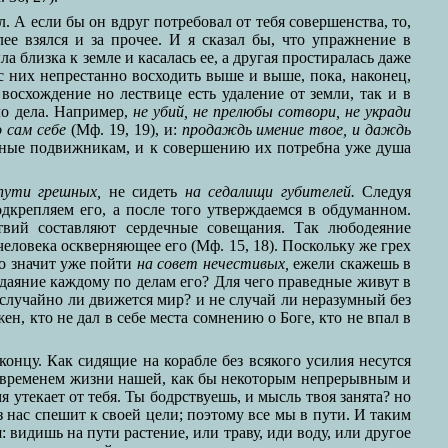
. А если бы он вдруг потребовал от тебя совершенства, то,
ее взялся и за прочее. И я сказал бы, что упражнение в
 близка к земле и касалась ее, а другая простиралась даже
 них непрестанно восходить выше и выше, пока, наконец,
восхождение но лествице есть удаление от земли, так и в
ло дела. Например,
не убий, не прелюбы сотвори, не укради
 сам себе
(Мф. 19, 19), и:
продаждь имение твое, и даждь
чные подвижникам, и к совершению их потребна уже душа
пути грешных,
не сидеть
на седалищи губителей.
Следуя
одкрепляем его, а после того утверждаемся в обдуманном.
вий составляют сердечные совещания. Так любодеяние
человека оскверняющее его (Мф. 15, 18). Поскольку же грех
бо значит уже пойти
на совет нечестивых,
ежели скажешь в
оздаяние каждому по делам его? Для чего праведные живут в
случайно ли движется мир? и не случай ли неразумный без
н, кто не дал в себе места сомнению о Боге, кто не впал в
нцу. Как сидящие на корабле без всякого усилия несутся
щим временем жизни нашей, как бы некоторым непрерывным и
утекает от тебя. Ты бодрствуешь, и мысль твоя занята? но
з нас спешит к своей цели; поэтому все мы в пути. И таким
 видишь на пути растение, или траву, иди воду, или другое