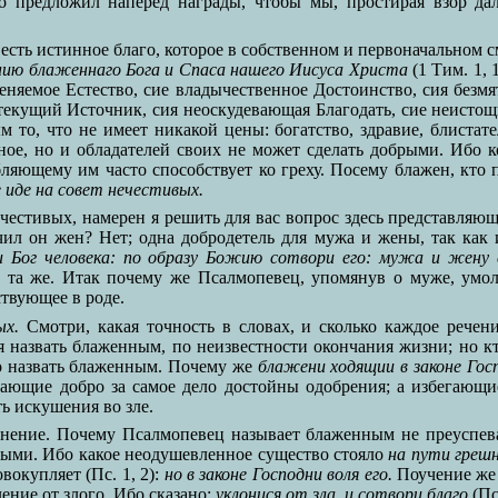
о предложил наперед награды, чтобы мы, простирая взор да
есть истинное благо, которое в собственном и первоначальном с
нию блаженнаго Бога и Спаса нашего Иисуса Христа
(1 Тим. 1, 
еняемое Естество, сие владычественное Достоинство, сия безм
нотекущий Источник, сия неоскудевающая Благодать, сие неис
 то, что не имеет никакой цены: богатство, здравие, блистат
ное, но и обладателей своих не может сделать добрыми. Ибо 
бляющему им часто способствует ко греху. Посему блажен, кто
 иде на совет нечестивых.
ечестивых, намерен я решить для вас вопрос здесь представляющ
л он жен? Нет; одна добродетель для мужа и жены, так как и
 Бог человека: по образу Божию сотвори его: мужа и жену 
да та же. Итак почему же Псалмопевец, упомянув о муже, умол
твующее в роде.
ых.
Смотри, какая точность в словах, и сколько каждое речен
я назвать блаженным, по неизвестности окончания жизни; но к
о назвать блаженным. Почему же
блажени ходящии в законе Гос
лающие добро за самое дело достойны одобрения; а избегающие
ть искушения во зле.
днение. Почему Псалмопевец называет блаженным не преуспев
нными. Ибо какое неодушевленное существо стояло
на пути греш
вокупляет (Пс. 1, 2):
но в законе Господни воля его.
Поучение же 
ение от злого. Ибо сказано:
уклонися от зла, и сотвори благо
(Пс.