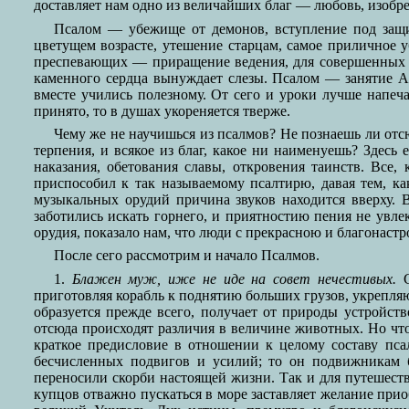
доставляет нам одно из величайших благ — любовь, изобре
Псалом — убежище от демонов, вступление под защит
цветущем возрасте, утешение старцам, самое приличное 
преспевающих — приращение ведения, для совершенных —
каменного сердца вынуждает слезы. Псалом — занятие А
вместе учились полезному. От сего и уроки лучше напеч
принято, то в душах укореняется тверже.
Чему же не научишься из псалмов? Не познаешь ли отсю
терпения, и всякое из благ, какое ни наименуешь? Здесь
наказания, обетования славы, откровения таинств. Все
приспособил к так называемому псалтирю, давая тем, ка
музыкальных орудий причина звуков находится вверху. 
заботились искать горнего, и приятностию пения не увле
орудия, показало нам, что люди с прекрасною и благонаст
После сего рассмотрим и начало Псалмов.
1.
Блажен муж, иже не иде на совет нечестивых.
С
приготовляя корабль к поднятию больших грузов, укрепля
образуется прежде всего, получает от природы устройст
отсюда происходят различия в величине животных. Но что 
краткое предисловие в отношении к целому составу пса
бесчисленных подвигов и усилий; то он подвижникам б
переносили скорби настоящей жизни. Так и для путешест
купцов отважно пускаться в море заставляет желание при