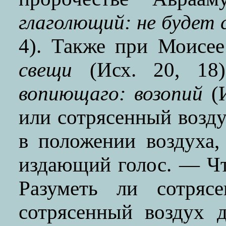
глаголющий: не будет 
4). Также при Моисе
свещи
(Исх. 20, 18
вопиющаго: возопий
(И
или сотрясенный возду
в положении воздуха,
издающий голос. — Ч
Разуметь ли сотряс
сотрясенный воздух д