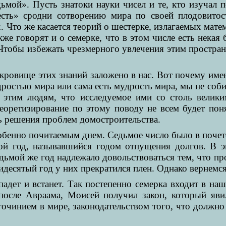
дьмой». Пусть знатоки науки чисел и те, кто изучал 
есть» сродни сотворению мира по своей плодовитос
. Что же касается теорий о шестерке, излагаемых мате
акже говорят и о семерке, что в этом числе есть некая
. Чтобы избежать чрезмерного увлечения этим простра
кровище этих знаний заложено в нас. Вот почему имен
ростью мира или сама есть мудрость мира, мы не собир
 этим людям, что исследуемое ими со столь велик
еоретизирование по этому поводу не всем будет пон
ь решения проблем домостроительства.
особенно почитаемым днем. Седьмое число было в почет
ой год, называвшийся годом отпущения долгов. В эп
дьмой же год надлежало довольствоваться тем, что пр
мидесятый год у них прекратился плен. Однако вернемс
падет и встанет. Так постепенно семерка входит в на
после Авраама, Моисей получил закон, который яви
гочинием в мире, законодательством того, что должно