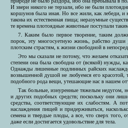
природе не было раздора, ибо она пребывала в по
И звери никого не терзали, ибо не были плотояд
коршунов была иная. Но все жили, как лебеди, и к
такова их естественная пища; неразумные сущест
те времена плотоядные животные поступали таким 
7. Каким было первое творение, таким должн
порок, эту многосуетную жизнь, рабство души у
плотским страстям, к жизни свободной в непосред
Это мы сказали не потому, что желаем отказат
степени она была свободна от (всякой) нужды, к
Однажды лишенные подлинных райских наслажден
возвышенной душой не любуемся его красотой, т
подобного рода вещи, утешающие нас в нашем отт
Так больные, изнуренные тяжелым недугом, н
и других подобных средств; поскольку они лиш
средства, соответствующие их слабостям. А по
наслаждения пищей и придерживаться, наскольк
семена и твердые плоды, а все, что сверх того, 
даже если достигается удовольствие для тела.