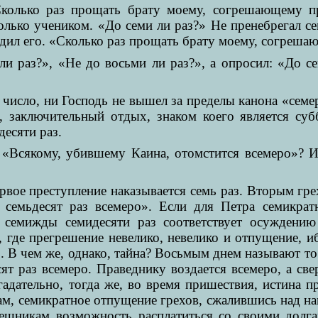
Сколько раз прощать брату моему, согрешающему п
только учеником. «До семи ли раз?» Не пренебрегал се
ходил его. «Сколько раз прощать брату моему, согреш
ли раз?», «Не до восьми ли раз?», а опросил: «До се
число, ни Господь не вышел за пределы канона «семер
, заключительный отдых, знаком коего является суб
есяти раз.
: «Всякому, убившему Каина, отомстится всемеро»? И 
рвое преступление наказывается семь раз. Вторым гр
 семьдесят раз всемеро». Если для Петра семикрат
о семижды семидесяти раз соответствует осуждению
, где прегрешение невелико, невелико и отпущение, иб
. В чем же, однако, тайна? Восьмым днем называют то 
т раз всемеро. Праведнику воздается всемеро, а св
ательно, тогда же, во время пришествия, истина пре
кам, семикратное отпущение грехов, сжалившись над на
ешникам возможность расплатиться со своими долга