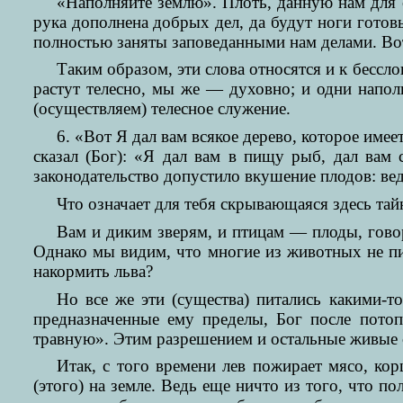
«Наполняйте землю». Плоть, данную нам для с
рука дополнена добрых дел, да будут ноги готов
полностью заняты заповеданными нам делами. Вот
Таким образом, эти слова относятся и к бесс
растут телесно, мы же — духовно; и одни напо
(осуществляем) телесное служение.
6. «Вот Я дал вам всякое дерево, которое имеет
сказал (Бог): «Я дал вам в пищу рыб, дал вам 
законодательство допустило вкушение плодов: ве
Что означает для тебя скрывающаяся здесь тай
Вам и диким зверям, и птицам — плоды, говор
Однако мы видим, что многие из животных не пи
накормить льва?
Но все же эти (существа) питались какими-т
предназначенные ему пределы, Бог после потоп
травную». Этим разрешением и остальные живые 
Итак, с того времени лев пожирает мясо, ко
(этого) на земле. Ведь еще ничто из того, что п