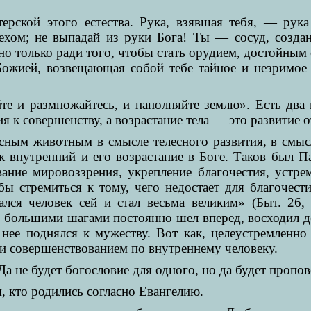
терской этого естества. Рука, взявшая тебя, — ру
ехом; не выпадай из руки Бога! Ты — сосуд, созд
 но только ради того, чтобы стать орудием, достойным
 Божией, возвещающая собой тебе тайное и незримо
айте и размножайтесь, и наполняйте землю». Есть дв
 к совершенству, а возрастание тела — это развитие о
весным животным в смысле телесного развития, в смы
век внутренний и его возрастание в Боге. Таков был 
ание мировоззрения, укрепление благочестия, устре
бы стремиться к тому, чего недостает для благочест
ался человек сей и стал весьма великим» (Быт. 26,
но большими шагами постоянно шел вперед, восходил 
т нее поднялся к мужеству. Вот как, целеустремленно
 и совершенствованием по внутреннему человеку.
а не будет богословие для одного, но да будет пропов
, кто родились согласно Евангелию.