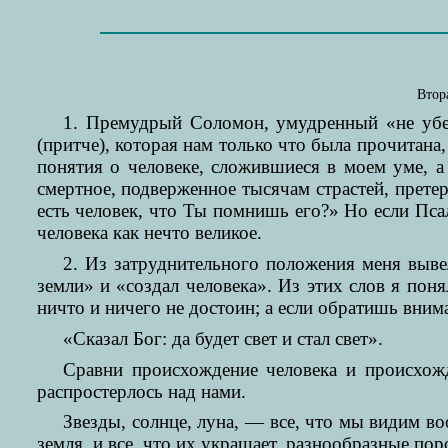
Втор
1. Премудрый Соломон, умудренный «не убед
(притче), которая нам только что была прочитана
понятия о человеке, сложившиеся в моем уме, а
смертное, подверженное тысячам страстей, прете
есть человек, что Ты помнишь его?» Но если Пса
человека как нечто великое.
2. Из затруднительного положения меня выве
земли» и «создал человека». Из этих слов я пон
ничто и ничего не достоин; а если обратишь внима
«Сказал Бог: да будет свет и стал свет».
Сравни происхождение человека и происхожд
распростерлось над нами.
Звезды, солнце, луна, — все, что мы видим 
земля, и все, что их украшает, разнообразные по