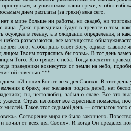
 проступкам, и уничтожим наши грехи, чтобы избежат
восьмым днем расплаты (за грехи) века сего.
 нет в мире больше ни работы, ни свадеб, ни торговых
оте лица. Даже праведники будут в тревоге о том, ка
ь осужден в геенну, а в ожидании определения, и как
ми небеса разверзаются, все могущество обнаруживается
 не для того, чтобы дать ответ Богу, однако славное 
д лицом Твоим потряслись бы горы». В тот день замер
ицом Того, Кто грядет с неба. Тогда восхитят праведн
огда праведники вознесутся от земли на небо, подобн
ечистой совестью.***
 днем: «И почил Бог от всех дел Своих». В этот ден
емления к браку, нет желания родить детей, нет беспо
ладениях; ты, честолюбец, забыл о славе. Все это вы
х ужасов. Страх изгоняет все страстные помыслы, пос
их мыслей. Таков этот седьмой день — отпечаток того 
ловека». Сотворение мира не было закончено. Повествов
а и почил от всех дел Своих». И когда Он предался по