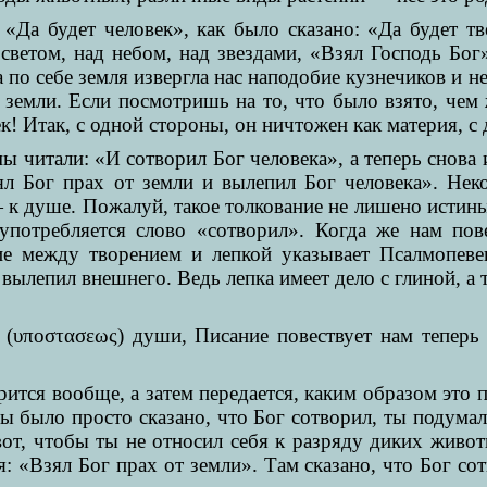
: «Да будет человек», как было сказано: «Да будет т
 светом, над небом, над звездами, «Взял Господь Бог
ма по себе земля извергла нас наподобие кузнечиков и 
земли. Если посмотришь на то, что было взято, чем
к! Итак, с одной стороны, он ничтожен как материя, с
мы читали: «И сотворил Бог человека», а теперь снова 
ял Бог прах от земли и вылепил Бог человека». Нек
 — к душе. Пожалуй, такое толкование не лишено истины
употребляется слово «сотворил». Когда же нам пове
ие между творением и лепкой указывает Псалмопеве
вылепил внешнего. Ведь лепка имеет дело с глиной, а
 (υποστασεως) души, Писание повествует нам теперь
рится вообще, а затем передается, каким образом это 
бы было просто сказано, что Бог сотворил, ты подумал 
 вот, чтобы ты не относил себя к разряду диких жив
я: «Взял Бог прах от земли». Там сказано, что Бог со