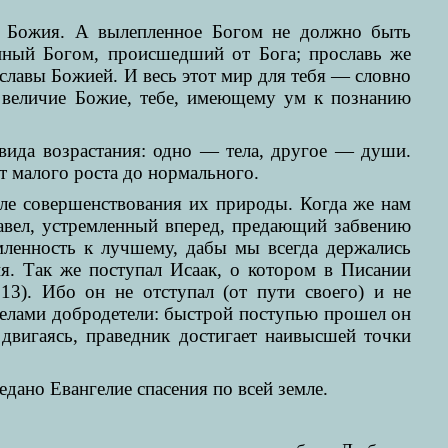
ка Божия. А вылепленное Богом не должно быть
анный Богом, происшедший от Бога; прославь же
 славы Божией. И весь этот мир для тебя — словно
е величие Божие, тебе, имеющему ум к познанию
а вида возрастания: одно — тела, другое — души.
т малого роста до нормального.
сле совершенствования их природы. Когда же нам
Павел, устремленный вперед, предающий забвению
мленность к лучшему, дабы мы всегда держались
ия. Так же поступал Исаак, о котором в Писании
 13). Ибо он не отступал (от пути своего) и не
делами добродетели: быстрой поступью прошел он
 двигаясь, праведник достигает наивысшей точки
едано Евангелие спасения по всей земле.