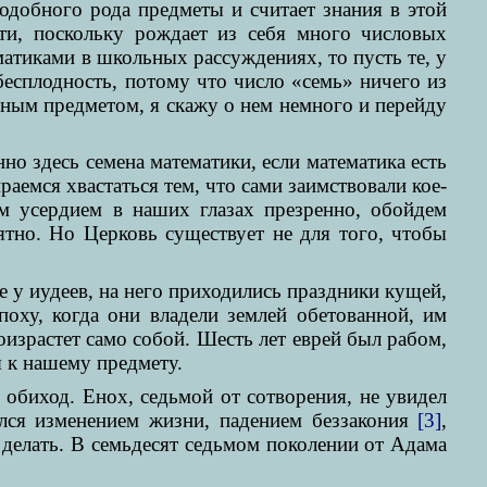
подобного рода предметы и считает знания в этой
ти, поскольку рождает из себя много числовых
матиками в школьных рассуждениях, то пусть те, у
 бесплодность, потому что число «семь» ничего из
нным предметом, я скажу о нем немного и перейду
но здесь семена математики, если математика есть
аемся хвастаться тем, что сами заимствовали кое-
им усердием в наших глазах презренно, обойдем
ятно. Но Церковь существует не для того, чтобы
е у иудеев, на него приходились праздники кущей,
оху, когда они владели землей обетованной, им
оизрастет само собой. Шесть лет еврей был рабом,
я к нашему предмету.
ш обиход. Енох, седьмой от сотворения, не увидел
лся изменением жизни, падением беззакония
[3]
,
 делать. В семьдесят седьмом поколении от Адама