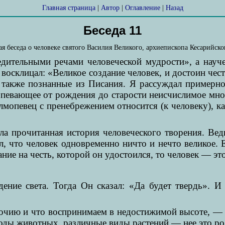
Главная страница
|
Автор
|
Оглавление
|
Назад
Беседа 11
ая беседа о человеке святого Василия Великого, архиепископа Кесарийск
ительными речами человеческой мудрости», а науче
, восклицал: «Великое создание человек, и достоин че
 также познанные из Писания. Я рассуждал примерно
рпевающее от рождения до старости неисчислимое множе
лмопевец с пренебрежением относится (к человеку), ка
ла прочитанная история человеческого творения. Вед
ял, что человек одновременно ничто и нечто великое.
ние на честь, которой он удостоился, то человек — это 
ение света. Тогда Он сказал: «Да будет твердь». И
воочию и что воспринимаем в недостижимой высоте, — 
роды животных, различные виды растений — нее это ро