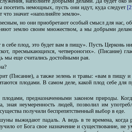
лужения, наполните добрыми делами. Да будет око ис
ы посетить немощных, пусть они идут, куда следует
[2
 что значит «наполняйте землю».
ловесным, но они приобретают особый смысл для нас, 
лняют землю своим множеством, а мы добрыми делам
 в себе плод, это будет вам в пищу». Пусть Церковь ни
скот, пресмыкающихся, четвероногих». (Писание) гла
дь мы еще считались достойными рая.
на?
ит (Писание), а также зелень и травы: «вам в пищу и
таются плодами. В самом деле, какой плод себе для 
о плодами, предназначенными законом природы. Когд
а, зная неумеренность людей, позволил им употребл
существа получили беспрепятственный выбор в еде.
ршуны выжидают падаль. А ведь в те времена, когда
олучило от Бога свое назначение и существование, не