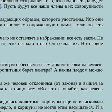
полнено созерцания того, что подобает. Да будет
]
. Пусть будут все наши члены в их совокупности
обладающих образом, которого удостоены. Ибо они
и наполняем сопряженную с нами землю, то есть
чего не оставляет в небрежении: все есть закон. Не
сит, что не ради этого Он создал их. Но первое
 птицам небесным и всем диким зверям на земле».
пропитания берет пантера? А каким плодом можно
а же человек отклонился (от закона) и вышел за
ять в пищу все: «Все это вкушайте, как зелень
 родились животные, коршуны еще не выискивали
 умерло, и коршуны не могли этим насыщаться. И в