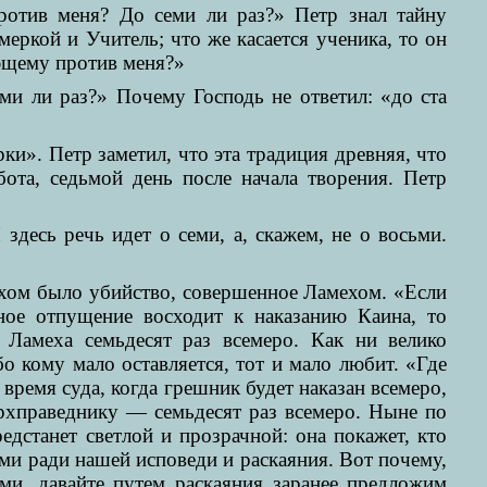
ротив меня? До семи ли раз?» Петр знал тайну
меркой и Учитель; что же касается ученика, то он
ающему против меня?»
ми ли раз?» Почему Господь не ответил: «до ста
ки». Петр заметил, что эта традиция древняя, что
бота, седьмой день после начала творения. Петр
здесь речь идет о семи, а, скажем, не о восьми.
ехом было убийство, совершенное Ламехом. «Если
ное отпущение восходит к наказанию Каина, то
 Ламеха семьдесят раз всемеро. Как ни велико
о кому мало оставляется, тот и мало любит. «Где
время суда, когда грешник будет наказан всемеро,
ерхправеднику — семьдесят раз всемеро. Ныне по
дстанет светлой и прозрачной: она покажет, кто
ми ради нашей исповеди и раскаяния. Вот почему,
ми, давайте путем раскаяния заранее предложим