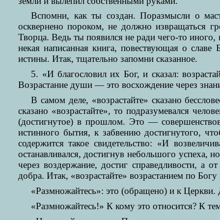
земли и вылепил собственными руками.
Вспомни, как ты создан. Поразмысли о мас
осквернено пороком, не должно извращаться гр
Творца. Ведь ты появился не ради чего-то иного,
некая написанная книга, повествующая о славе
истины. Итак, тщательно запомни сказанное.
5. «И благословил их Бог, и сказал: возраст
Возрастание души — это восхождение через знания
В самом деле, «возрастайте» сказано бессло
сказано «возрастайте», то подразумевался чело
(достигнутое) в прошлом. Это — совершенствов
истинного бытия, к забвению достигнутого, что
содержится такое свидетельство: «И возвеличив
останавливался, достигнув небольшого успеха, 
через воздержание, достиг справедливости, а о
добра. Итак, «возрастайте» возрастанием по Богу
«Размножайтесь»: это (обращено) и к Церкви. Д
«Размножайтесь!» К кому это относится? К тем