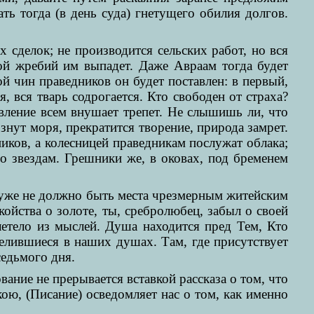
ь тогда (в день суда) гнетущего обилия долгов.
 сделок; не производится сельских работ, но вся
кой жребий им выпадет. Даже Авраам тогда будет
ой чин праведников он будет поставлен: в первый,
, вся тварь содрогается. Кто свободен от страха?
явление всем внушает трепет. Не слышишь ли, что
знут моря, прекратится творение, природа замрет.
иков, а колесницей праведникам послужат облака;
о звездам. Грешники же, в оковах, под бременем
ь уже не должно быть места чрезмерным житейским
койства о золоте, ты, сребролюбец, забыл о своей
летело из мыслей. Душа находится пред Тем, Кто
елившиеся в наших душах. Там, где присутствует
седьмого дня.
ание не прерывается вставкой рассказа о том, что
кою, (Писание) осведомляет нас о том, как именно