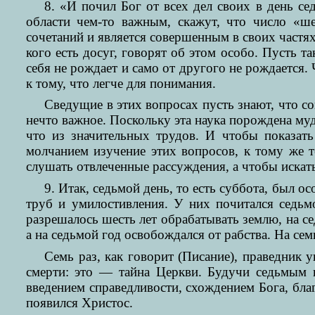
8. «И почил Бог от всех дел своих в день се
области чем-то важным, скажут, что число «ш
сочетаний и является совершенным в своих частях
кого есть досуг, говорят об этом особо. Пусть т
себя не рождает и само от другого не рождается
к тому, что легче для понимания.
Сведущие в этих вопросах пусть знают, что со
нечто важное. Поскольку эта наука порождена муд
что из значительных трудов. И чтобы показать
молчанием изучение этих вопросов, к тому же т
слушать отвлеченные рассуждения, а чтобы искат
9. Итак, седьмой день, то есть суббота, был 
труб и умилостивления. У них почитался седьм
разрешалось шесть лет обрабатывать землю, на се
а на седьмой год освобождался от рабства. На се
Семь раз, как говорит (Писание), праведник у
смерти: это — тайна Церкви. Будучи седьмым 
введением справедливости, схождением Бога, бла
появился Христос.