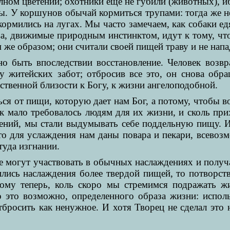
лном цветении; охотники еще не губили (животных), ибо
ны. У коршунов обычай кормиться трупами: тогда же н
ормились на лугах. Мы часто замечаем, как собаки едят
ва, движимые природным инстинктом, идут к тому, что 
же образом; они считали своей пищей траву и не напа
о быть впоследствии восстановление. Человек возвр
 житейских забот; отбросив все это, он снова обра
ственной близости к Богу, к жизни ангелоподобной.
ься от пищи, которую дает нам Бог, а потому, чтобы в
ак мало требовалось людям для их жизни, и сколь пр
ий, мы стали выдумывать себе поддельную пищу. И 
о для услаждения нам даны повара и пекари, всевозм
уда изгнании.
е могут участвовать в обычных наслаждениях и получа
ились наслаждения более твердой пищей, то потвор
тому теперь, коль скоро мы стремимся подражать жи
о это возможно, определенного образа жизни: испол
отбросить как ненужное. И хотя Творец не сделал это