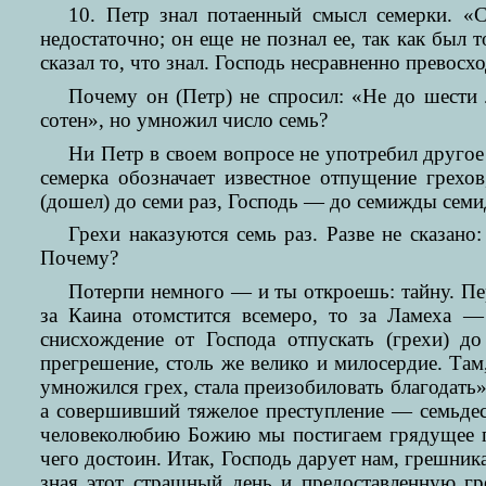
10. Петр знал потаенный смысл семерки. «
недостаточно; он еще не познал ее, так как был 
сказал то, что знал. Господь несравненно превос
Почему он (Петр) не спросил: «Не до шести 
сотен», но умножил число семь?
Ни Петр в своем вопросе не употребил другое 
семерка обозначает известное отпущение грехов
(дошел) до семи раз, Господь — до семижды семид
Грехи наказуются семь раз. Разве не сказано
Почему?
Потерпи немного — и ты откроешь: тайну. Пе
за Каина отомстится всемеро, то за Ламеха —
снисхождение от Господа отпускать (грехи) д
прегрешение, столь же велико и милосердие. Там
умножился грех, стала преизобиловать благодать»
а совершивший тяжелое преступление — семьдеся
человеколюбию Божию мы постигаем грядущее гад
чего достоин. Итак, Господь дарует нам, грешни
зная этот страшный день и предоставленную гр