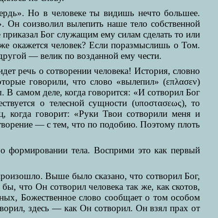
вердь». Но в человеке ты видишь нечто большее.
». Он соизволил вылепить наше тело собственной
не приказал Бог служащим ему силам сделать то или
 же окажется человек? Если поразмыслишь о Том.
 другой — велик по возданной ему чести.
идет речь о сотворении человека! История, словно
оторые говорили, что слово «вылепил» (επλασεν)
. В самом деле, когда говорится: «И сотворил Бог
ствуется о телесной сущности (υποστασεως), то
ц, когда говорит: «Руки Твои сотворили меня и
 творение — с тем, что по подобию. Поэтому плоть
 о формировании тела. Восприми это как первый
произошло. Выше было сказано, что сотворил Бог,
бы, что Он сотворил человека так же, как скотов,
отных, Божественное слово сообщает о том особом
творил, здесь — как Он сотворил. Он взял прах от