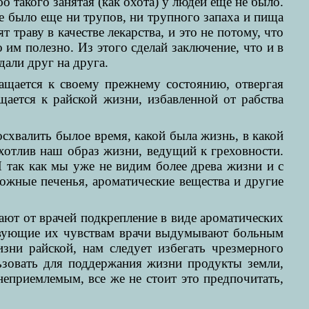
 такого занятая (как охота) у людей еще не было.
е было еще ни трупов, ни трупного запаха и пища
 траву в качестве лекарства, и это не потому, что
им полезно. Из этого сделай заключение, что и в
дали друг на друга.
ащается к своему прежнему состоянию, отвергая
щается к райской жизни, избавленной от рабства
осхвалить былое время, какой была жизнь, в какой
ихотлив наш образ жизни, ведущий к греховности.
так как мы уже не видим более древа жизни и с
ожные печенья, ароматические вещества и другие
ют от врачей подкрепление в виде ароматических
ствующие их чувствам врачи выдумывают больным
зни райской, нам следует избегать чрезмерного
ьзовать для поддержания жизни продукты земли,
 неприемлемым, все же не стоит это предпочитать,