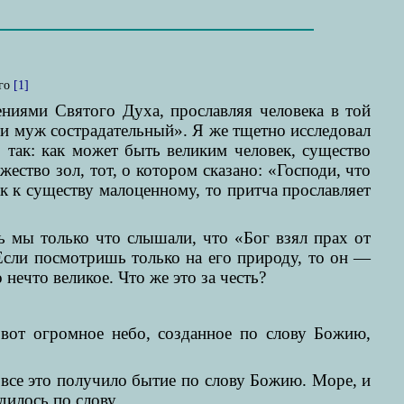
ого
[1]
ниями Святого Духа, прославляя человека в той
сти муж сострадательный». Я же тщетно исследовал
 так: как может быть великим человек, существо
ство зол, тот, о котором сказано: «Господи, что
к к существу малоценному, то притча прославляет
ь мы только что слышали, что «Бог взял прах от
 Если посмотришь только на его природу, то он —
нечто великое. Что же это за честь?
 вот огромное небо, созданное по слову Божию,
все это получило бытие по слову Божию. Море, и
дилось по слову.