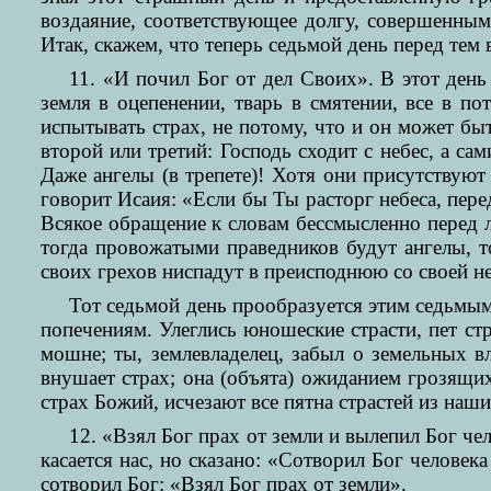
воздаяние, соответствующее долгу, совершенным
Итак, скажем, что теперь седьмой день перед тем 
11. «И почил Бог от дел Своих». В этот день
земля в оцепенении, тварь в смятении, все в п
испытывать страх, не потому, что и он может быт
второй или третий: Господь сходит с небес, а са
Даже ангелы (в трепете)! Хотя они присутствуют
говорит Исаия: «Если бы Ты расторг небеса, пере
Всякое обращение к словам бессмысленно перед л
тогда провожатыми праведников будут ангелы, т
своих грехов ниспадут в преисподнюю со своей н
Тот седьмой день прообразуется этим седьмым
попечениям. Улеглись юношеские страсти, пет стр
мошне; ты, землевладелец, забыл о земельных в
внушает страх; она (объята) ожиданием грозящи
страх Божий, исчезают все пятна страстей из наш
12. «Взял Бог прах от земли и вылепил Бог че
касается нас, но сказано: «Сотворил Бог человек
сотворил Бог: «Взял Бог прах от земли».