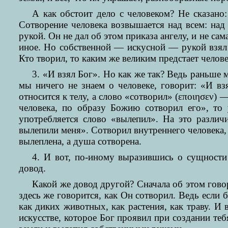
А как обстоит дело с человеком? Не сказано
Сотворение человека возвышается над всем: над
рукой. Он не дал об этом приказа ангелу, и не са
иное. Но собственной — искусной — рукой взял 
Кто творил, то каким же великим предстает челове
3. «И взял Бог». Но как же так? Ведь раньше 
мы ничего не знаем о человеке, говорит: «И вз
относится к телу, а слово «сотворил» (εποιησεν)
человека, по образу Божию сотворил его», то 
употребляется слово «вылепил». На это различ
вылепили меня». Сотворил внутреннего человека, 
вылеплена, а душа сотворена.
4. И вот, по-иному выразившись о сущности
довод.
Какой же довод другой? Сначала об этом гово
здесь же говорится, как Он сотворил. Ведь если 
как диких животных, как растения, как траву. И
искусстве, которое Бог проявил при создании теб