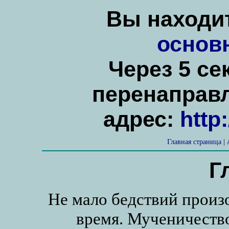
Вы находит
основ
Через 5 се
перенаправ
адрес:
http
Главная страница
|
Г
Не мало бедствий произ
время. Мученичество