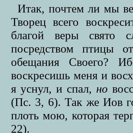
Итак, почтем ли мы в
Творец всего воскреси
благой веры свято 
посредством птицы о
обещания Своего? Иб
воскресишь меня и восхв
я уснул, и спал,
но
восс
(Пс. 3, 6). Так же Иов 
плоть мою, которая терп
22).