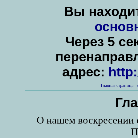
Вы находит
основ
Через 5 се
перенаправ
адрес:
http
Главная страница
|
Гла
О нашем воскресении 
П