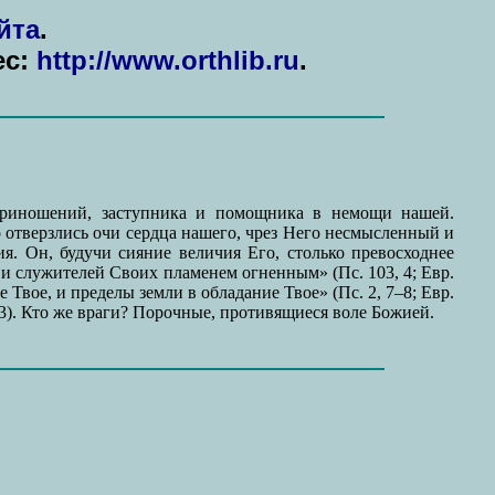
йта
.
ес:
http://www.orthlib.ru
.
иношений, заступника и помощника в немощи нашей.
 отверзлись очи сердца нашего, чрез Него несмысленный и
я. Он, будучи сияние величия Его, столько превосходнее
и и служителей Своих пламенем огненным» (Пс. 103, 4; Евр.
Твое, и пределы земли в обладание Твое» (Пс. 2, 7–8; Евр.
 13). Кто же враги? Порочные, противящиеся воле Божией.