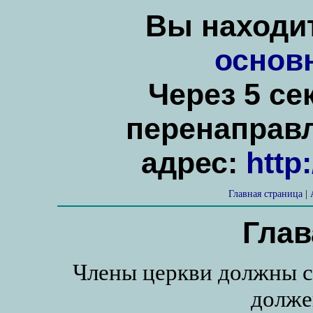
Вы находит
основ
Через 5 се
перенаправ
адрес:
http
Главная страница
|
Глав
Члены церкви должны сл
долже