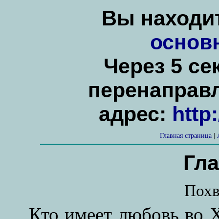
Вы находит
основ
Через 5 се
перенаправ
адрес:
http
Главная страница
|
Гла
Похв
Кто имеет любовь во Х