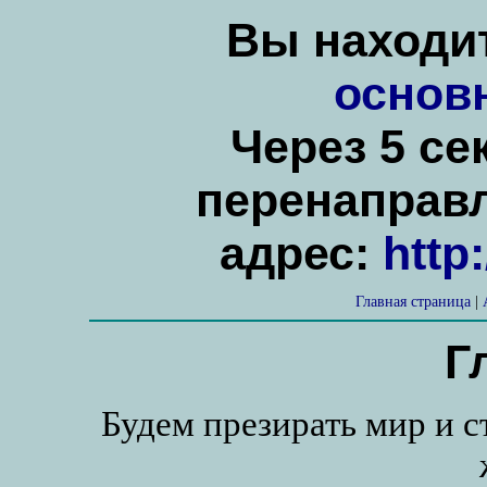
Вы находит
основ
Через 5 се
перенаправ
адрес:
http
Главная страница
|
Г
Будем презирать мир и с