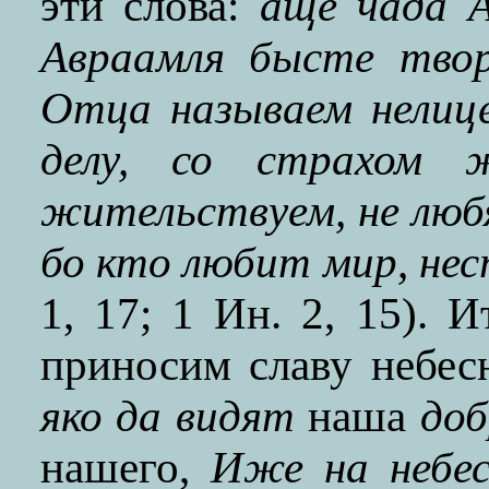
эти слова:
аще чада А
Авраамля бысте тво
Отца называем нелиц
делу, со страхом 
жительствуем, не любя
бо кто любит мир, нес
1, 17; 1 Ин. 2, 15). 
приносим славу небе
яко да видят
наша
доб
нашего,
Иже на небес