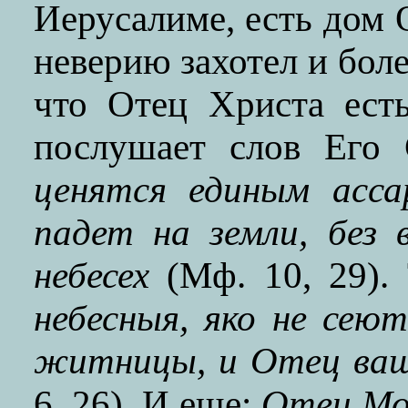
Иерусалиме, есть дом 
неверию захотел и боле
что Отец Христа ест
послушает слов Его
ценятся единым асса
падет на земли, без
небесех
(Мф. 10, 29).
небесныя, яко не сею
житницы, и Отец ваш
6, 26). И еще:
Отец Мой