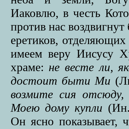
Иаковлю, в честь Кот
против нас воздвигнут
еретиков, отделяющих 
имеем веру Иисусу Х
храме:
не весте ли, я
достоит быти
Ми
(Лк
возмите сия отсюду,
Моею дому купли
(Ин.
Он ясно показывает, 