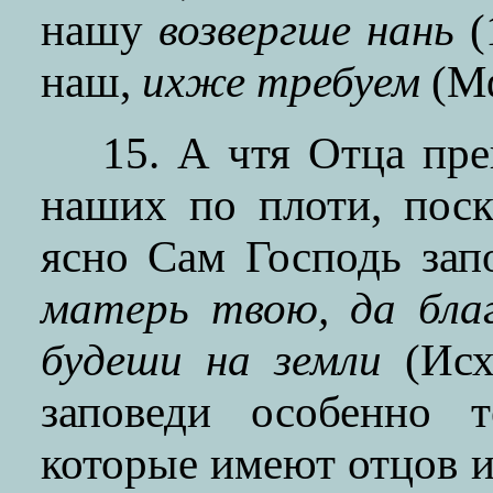
нашу
возвергше нань
(
наш,
ихже требуем
(Мф
15. А чтя Отца пре
наших по плоти, поск
ясно Сам Господь зап
матерь твою, да бла
будеши на земли
(Исх
заповеди особенно т
которые имеют отцов и