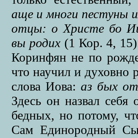
аще и многи пестуны и
отцы: о Христе бо Ии
вы родих
(1 Кор. 4, 15
Коринфян не по рожде
что научил и духовно 
слова Иова:
аз бых о
Здесь он назвал себя 
бедных, но потому, ч
Сам Единородный Сы