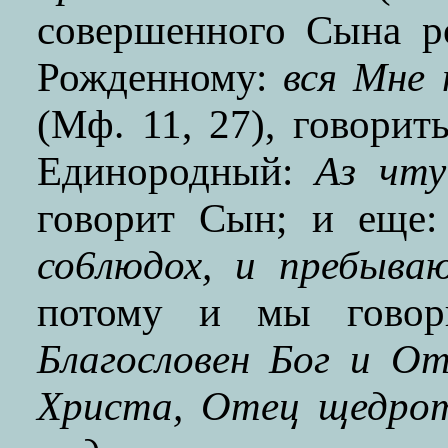
совершенного Сына р
Рожденному:
вся Мне
(Мф. 11, 27), говори
Единородный:
Аз чт
говорит Сын; и еще
со6людох, и пребыва
потому и мы говор
Благословен Бог и О
Христа, Отец щедрот