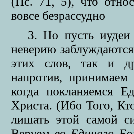
(Пс. 71, 5), что отн
вовсе безрассудно
3. Но пусть иудеи
неверию заблуждаются,
этих слов, так и д
напротив, принимаем 
когда покланяемся Е
Христа. (Ибо Того, Кт
лишать этой самой си
Веруем
во
Единаго Бо