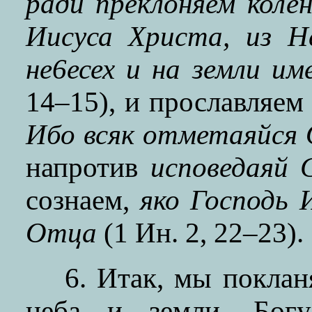
ради преклоняем коле
Иисуса Христа, из Н
не6есех и на земли им
14–15), и прославляем
Ибо всяк отметаяйся
напротив
исповедаяй
сознаем,
яко Господь 
Отца
(1 Ин. 2, 22–23).
6. Итак, мы покла
неба и земли, Богу