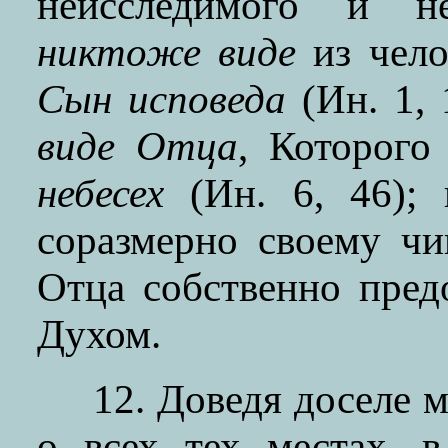
неисследимого и неи
никтоже виде
из чело
Сын исповеда
(Ин. 1,
виде Отца
, Которог
небесех
(Ин. 6, 46); 
соразмерно своему чи
Отца собственно пре
Духом.
12. Доведя доселе 
о всех тех местах, 