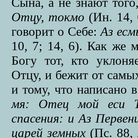
Сына, а не знают того
Отцу, токмо
(Ин. 14,
говорит о Себе:
Аз есм
10
,
7; 14, 6). Как же 
Богу тот, кто уклоня
Отцу, и бежит от самы
и тому, что написано 
мя: Отец мой еси Т
спасения: и Аз Первен
царей земных
(Пс. 88,