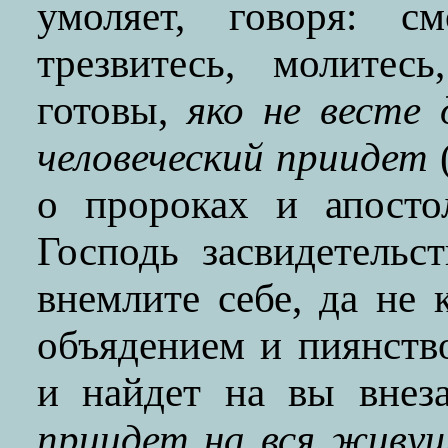
умоляет, говоря: см
трезвитесь, молитесь
готовы,
яко не весте 
человеческий приидет
о пророках и апост
Господь засвидетельс
внемлите себе, да не 
объядением и пиянств
и найдет на вы внез
приидет на вся живущ