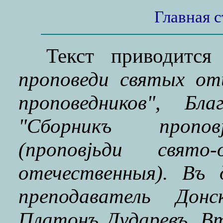
Главная 
Текст приводитс
проповеди святых от
проповедников", Бл
"Сборникъ проповj
(проповjьди свято
отечественныя). Въ 
преподаватель Донс
Платонъ Дударевъ. Вт