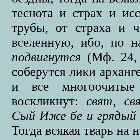
теснота и страх и ис
трубы, от страха и ч
вселенную, ибо, по 
подвигнутся
(Мф. 24, 
соберутся лики арханг
и все многоочиты
воскликнут:
свят, св
Сый Иже бе и грядый
Тогда всякая тварь на 