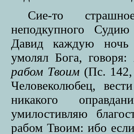
Сие-то страш
неподкупного Судию
Давид каждую ночь 
умолял Бога, говоря:
рабом Твоим
(Пс. 142,
Человеколюбец, вес
никакого оправд
умилостивляю благос
рабом Твоим: ибо если