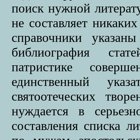
поиск нужной литерат
не составляет никаки
справочники указаны
библиография ста
патристике соверш
единственный указа
святоотеческих твор
нуждается в серьезн
составления списка л