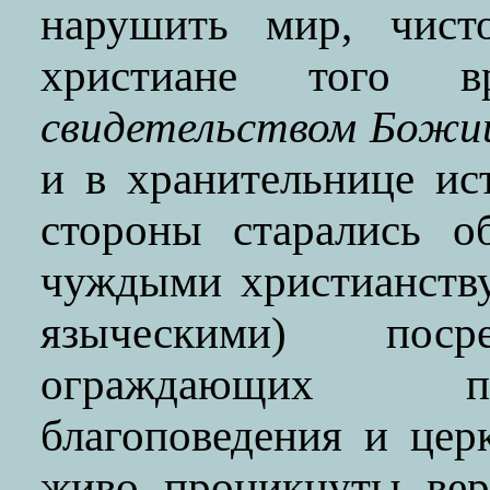
нарушить мир, чисто
христиане того вр
свидетельством Божи
и в хранительнице и
стороны старались о
чуждыми христианств
языческими) поср
ограждающих пр
благоповедения и цер
живо проникнуты вер