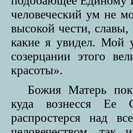
подобающее Единому И
человеческий ум не мо
высокой чести, славы,
какие я увидел. Мой 
созерцании этого ве
красоты».
Божия Матерь поки
куда вознесся Ее
распростерся над в
человечеством, так 