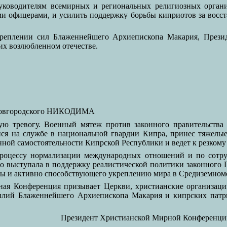
уководителям всемирных и региональных религиозных органи
и офицерами, и усилить поддержку борьбы киприотов за восст
еплении сил Блаженнейшего Архиепископа Макария, Президе
их возлюбленном отечестве.
Новгородского НИКОДИМА
ю тревогу. Военный мятеж против законного правительства
ся на службе в национальной гвардии Кипра, принес тяжелые
нной самостоятельности Кипрской Республики и ведет к резком
роцессу нормализации международных отношений и по сотрудн
о выступала в поддержку реалистической политики законного
ны и активно способствующего укреплению мира в Средиземномо
ая Конференция призывает Церкви, христианские организаци
илий Блаженнейшего Архиепископа Макария и кипрских патр
Президент Христианской Мирной Конференц