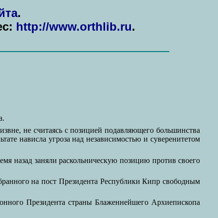
йта
.
ес:
http://www.orthlib.ru
.
а.
извне, не считаясь с позицией подавляющего большинства
ьтате нависла угроза над независимостью и суверенитетом
ремя назад заняли раскольническую позицию против своего
бранного на пост Президента Республики Кипр свободным
аконного Президента страны Блаженнейшего Архиепископа