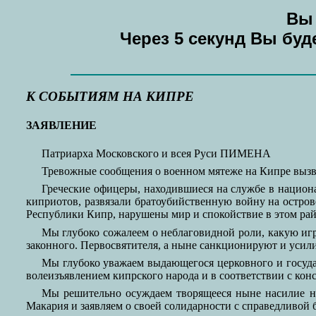
Вы 
Через 5 секунд Вы бу
К СОБЫТИЯМ НА КИПРЕ
ЗАЯВЛЕНИЕ
Патриарха Московского и всея Руси ПИМЕНА
Тревожные сообщения о военном мятеже на Кипре вызва
Греческие офицеры, находившиеся на службе в национ
киприотов, развязали братоубийственную войну на остров
Республики Кипр, нарушены мир и спокойствие в этом рай
Мы глубоко сожалеем о неблаговидной роли, какую игр
законного. Первосвятителя, а ныне санкционируют и усил
Мы глубоко уважаем выдающегося церковного и госуд
волеизъявлением кипрского народа и в соответствии с ко
Мы решительно осуждаем творящееся ныне насилие на
Макария и заявляем о своей солидарности с справедливой 