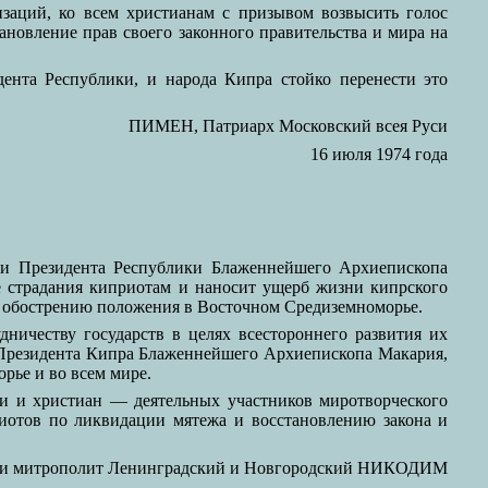
заций, ко всем христианам с призывом возвысить голос
ановление прав своего законного правительства и мира на
нта Республики, и народа Кипра стойко перенести это
ПИМЕН, Патриарх Московский всея Руси
16 июля 1974 года
 и Президента Республики Блаженнейшего Архиепископа
 страдания киприотам и наносит ущерб жизни кипрского
у обострению положения в Восточном Средиземноморье.
ичеству государств в целях всестороннего развития их
 Президента Кипра Блаженнейшего Архиепископа Макария,
рье и во всем мире.
и и христиан — деятельных участников миротворческого
иотов по ликвидации мятежа и восстановлению закона и
ии митрополит Ленинградский и Новгородский НИКОДИМ