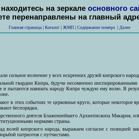
находитесь на зеркале
основного са
дете перенаправлены на главный адр
Главная страница
|
Каталог
|
ЖМП
|
Содержание номера
|
Далее
ли сильное волнение у всех искренних друзей кипрского народ
альной гвардии Кипра, будучи несомненно инспирированными 
е и пытаются навязать народу Кипра чуждую ему волю. В резул
оне.
ают в этих событиях те церковные круги, которые некоторое в
ивают беспорядки.
арственного деятеля Блаженнейшего Архиепископа Макария, из
нституционными нормами страны.
д волей кипрского народа, выражаем согласие с позицией з
борьбой патриотов с путчистами.