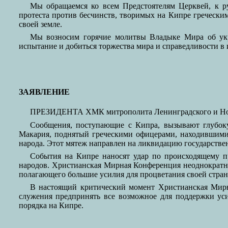
Мы обращаемся ко всем Предстоятелям Церквей, к р
протеста против бесчинств, творимых на Кипре греческим
своей земле.
Мы возносим горячие молитвы Владыке Мира об укр
испытание и добиться торжества мира и справедливости в 
ЗАЯВЛЕНИЕ
ПРЕЗИДЕНТА ХМК митрополита Ленинградского и 
Сообщения, поступающие с Кипра, вызывают глубоку
Макария, поднятый греческими офицерами, находившими
народа. Этот мятеж направлен на ликвидацию государстве
События на Кипре наносят удар по происходящему п
народов. Христианская Мирная Конференция неоднократн
полагающего большие усилия для процветания своей стра
В настоящий критический момент Христианская Мирн
служения предпринять все возможное для поддержки ус
порядка на Кипре.