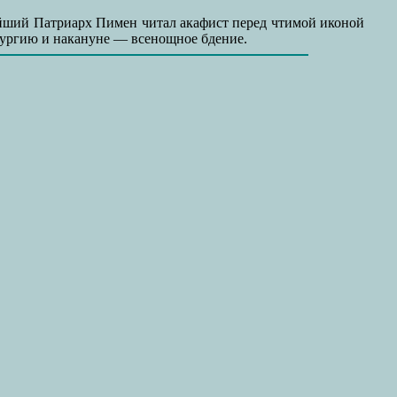
ший Патриарх Пимен читал акафист перед чтимой иконой
итургию и накануне — всенощное бдение.