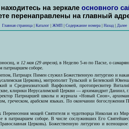
находитесь на зеркале
основного са
дете перенаправлены на главный адр
Главная страница
|
Каталог
|
ЖМП
|
Содержание номера
|
Назад
|
Далее
роносиц, и
12 мая (29 апреля)
, в Неделю 5-ю по Пасхе, о самар
м патриаршем соборе.
 слепом, Патриарх Пимен служил Божественную литургию и нака
салимская Церковь), митрополит Тульский и Белевский Ювен
кий и Среднеазиатский Варфоломей, протопресвитер Виталий
скве, клирики Иерусалимской Церкви — архимандрит Даниил, г
иректор Патриаршей школы и журнала «Новый Сион», архима
ком, греческом, арабском языках. По окончании богослужения
к Перенесения мощей Святителя и чудотворца Николая из Ми
е в патриаршем соборе. В числе сослуживших Его Святейшес
Православная Церковь). Божественную литургию и всенощное