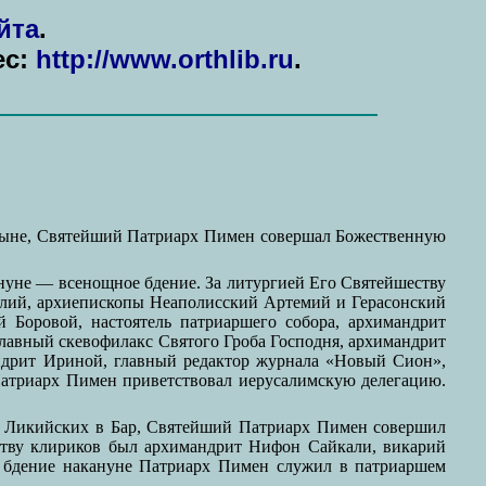
йта
.
ес:
http://www.orthlib.ru
.
яныне, Святейший Патриарх Пимен совершал Божественную
нуне — всенощное бдение. За литургией Его Святейшеству
алий, архиепископы Неаполисский Артемий и Герасонский
 Боровой, настоятель патриаршего собора, архимандрит
лавный скевофилакс Святого Гроба Господня, архимандрит
ндрит Ириной, главный редактор журнала «Новый Сион»,
 Патриарх Пимен приветствовал иерусалимскую делегацию.
р Ликийских в Бар, Святейший Патриарх Пимен совершил
тву клириков был архимандрит Нифон Сайкали, викарий
 бдение накануне Патриарх Пимен служил в патриаршем