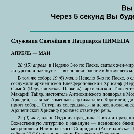
Вы 
Через 5 секунд Вы бу
Служения Святейшего Патриарха ПИМЕНА
АПРЕЛЬ — МАЙ
28 (15) апреля
, в Неделю 3-ю по Пасхе, святых жен-ми
литургию и накануне — всенощное бдение в Богоявленско
В том же соборе
19 (6) мая
, в Неделю 6-ю по Пасхе, о
сослужили архиепископ Елевферопольский Хрисанф (Иеру
Симой (Иерусалимская Церковь), архиепископ Ташкентс
Макарий Тайяр, настоятель Антиохийского подворья в Мо
Аркадий, главный комендант, архимандрит Корнилий, д
причт собора. Литургия совершалась на церковнославянс
Архиепископ Хрисанф произнес ответную речь.
22 (9) мая,
вдень Отдания праздника Пасхи и праздни
Божественную литургию и накануне — всенощное бдени
митрополита Илиопольского Спиридона (Антиохийская 
соборе
23 (10) мая
, в праздник Вознесения Господня.