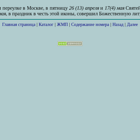
 переулке в Москве, в пятницу
26 (13) апреля
и
17(4) мая
Святей
мая
, в праздник в честь этой иконы, совершил Божественную л
Главная страница
|
Каталог
|
ЖМП
|
Содержание номера
|
Назад
|
Далее