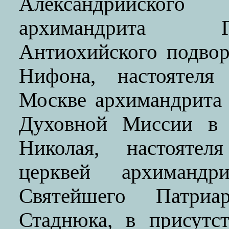
Александрийског
архимандрита Г
Антиохийского подво
Нифона, настоятеля
Москве архимандрита 
Духовной Миссии в 
Николая, настоятел
церквей архимандр
Святейшего Патриа
Стаднюка, в присутс