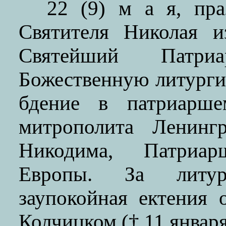
22 (9) м а я, пр
Святителя Николая 
Святейший Патр
Божественную литург
бдение в патриарше
митрополита Ленингр
Никодима, Патриар
Европы. За литур
заупокойная ектения 
Колчицком († 11 января