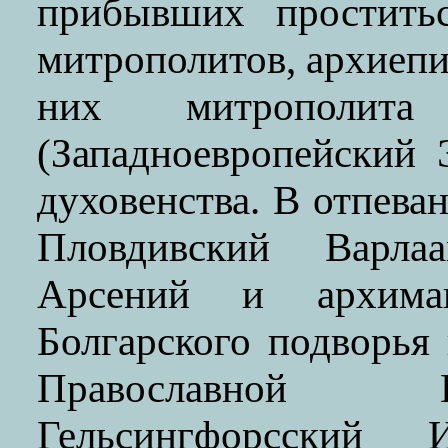
прибывших простить
митрополитов, архиепи
них митрополита
(Западноевропейский 
духовенства. В отпева
Пловдивский Варла
Арсений и архиман
Болгарского подворья
Православной Ц
Гельсингфорсский