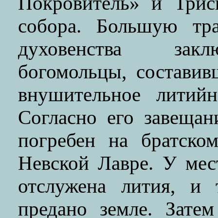
Покровитель» и Трис
собора. Большую тр
духовенства закл
богомольцы, составив
внушительное литийн
Согласно его завеща
погребен на братско
Невской Лавре. У мес
отслужена лития, и 
предано земле. Зате