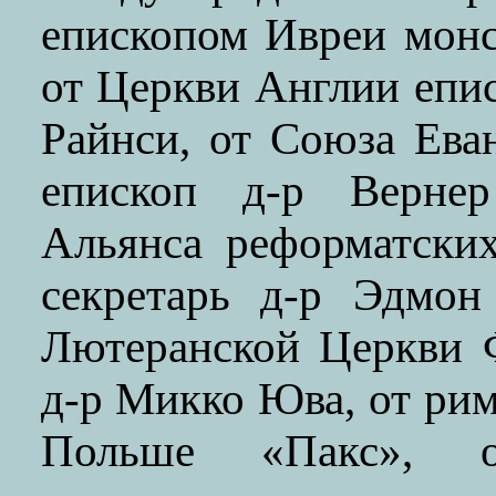
епископом Ивреи мон
от Церкви Англии епи
Райнси, от Союза Ева
епископ д-р Верне
Альянса реформатски
секретарь д-р Эдмон
Лютеранской Церкви 
д-р Микко Юва, от рим
Польше «Пакс», о