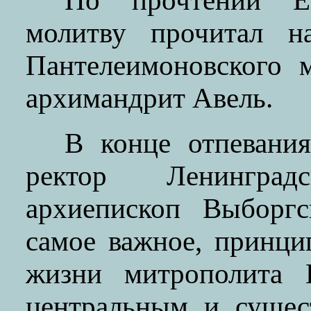
По прочтении Ев
молитву прочитал на
Пантелеимоновского 
архимандрит Авель.
В конце отпевани
ректор Ленингра
архиепископ Выборг
самое важное, принци
жизни митрополита 
центральным и сущес