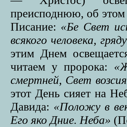
— Христос) осв
преисподнюю, об этом
Писание:
«Бе Свет и
всякого человека, гря
этим Днем освещаетс
читаем у пророка:
«Ж
смертней, Свет возси
этот День сияет на Не
Давида:
«Положу в век
Его яко Дние. Неба»
(Пс