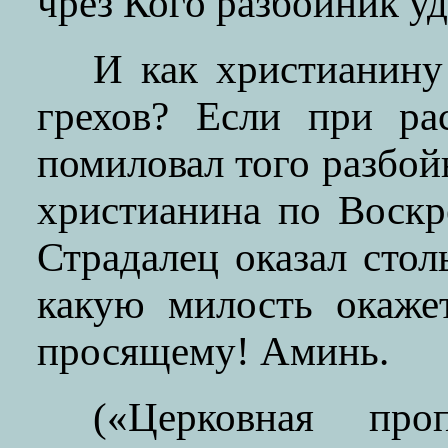
чрез Кого разбойник уд
И как христианину
грехов? Если при ра
помиловал того разбой
христианина по Воск
Страдалец оказал сто
какую милость окаже
просящему! Аминь.
(«Церковная про