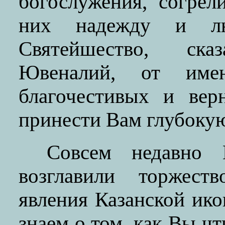
богослужения, согрел
них надежду и лю
Святейшество, ск
Ювеналий, от име
благочестивых и ве
принести Вам глубокую
Совсем недавно 
возглавили торжест
явления Казанской ик
знаем о том, как Вы ч