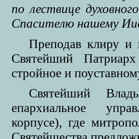
по лествице духовног
Спасителю нашему Иис
Преподав клиру и 
Святейший Патриар
стройное и поуставном
Святейший Влады
епархиальное упра
корпусе), где митроп
Святейшества предложи