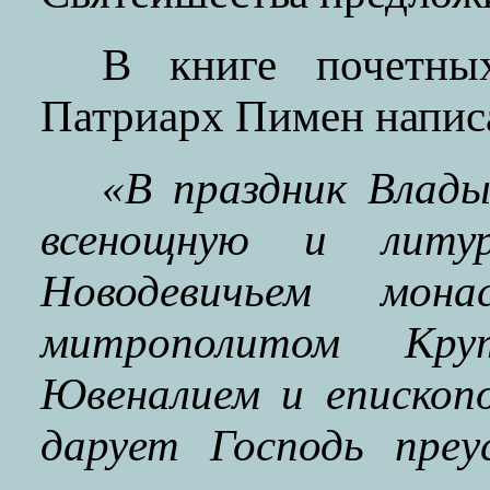
В книге почетны
Патриарх Пимен напис
«В праздник Влад
всенощную и лит
Новодевичьем мон
митрополитом Кру
Ювеналием и епископ
дарует Господь преу