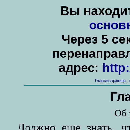
Вы находит
основ
Через 5 се
перенаправ
адрес:
http
Главная страница
|
Гл
Об 
Должно еще знать, чт