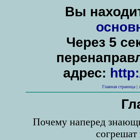
Вы находит
основ
Через 5 се
перенаправ
адрес:
http
Главная страница
|
Гл
Почему наперед знающий
согрешат 