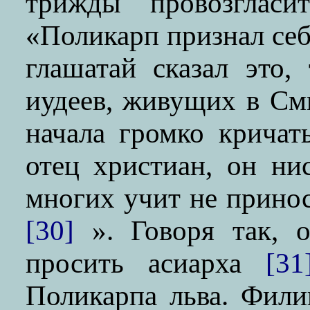
трижды провозгласи
«Поликарп признал себ
глашатай сказал это,
иудеев, живущих в См
начала громко крича
отец христиан, он ни
многих учит не принос
[30]
». Говоря так, 
просить асиарха
[31
Поликарпа льва. Филип