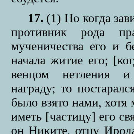
17.
(1)
Но когда зав
противник рода пр
мученичества его и б
начала житие его; [ко
венцом нетления и
награду; то постарал
было взято нами, хотя 
иметь [частицу] его св
он Никите, отцу Ирода