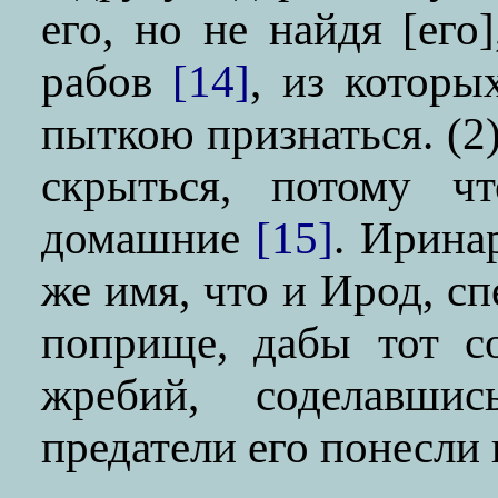
его, но не найдя [его
рабов
[14]
, из котор
пыткою признаться.
(2
скрыться, потому ч
домашние
[15]
. Ирин
же имя, что и Ирод, с
поприще, дабы тот с
жребий, соделавши
предатели его понесли 