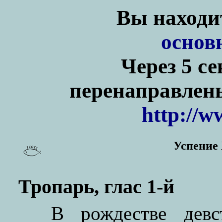
Вы находит
основ
Через 5 с
перенаправлены
http://w
Успение
Тропарь, глас 1-й
В рождестве девс