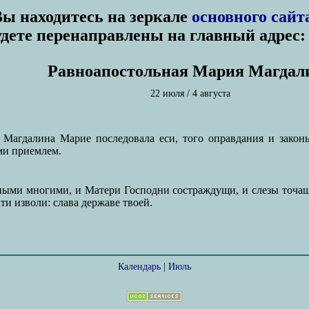
Вы находитесь на зеркале
основного сайт
удете перенаправлены на главный адрес
Равноапостольная Мария Магдал
22 июля / 4 августа
 Магдалина Марие последовала еси, того оправдания и закон
ми приемлем.
иными многими, и Матери Господни состраждущи, и слезы точа
ти изволи: слава державе твоей.
Календарь
|
Июль