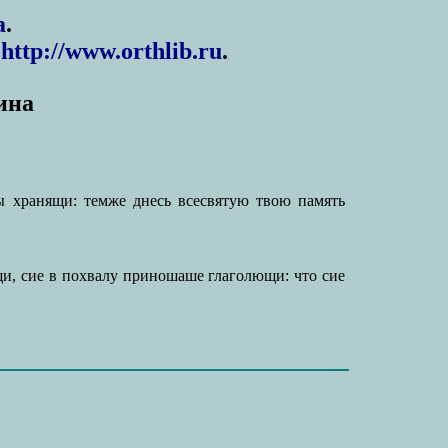
а
.
:
http://www.orthlib.ru
.
ина
ы хранящи: темже днесь всесвятую твою память
щи, сие в похвалу приношаше глаголющи: что сие