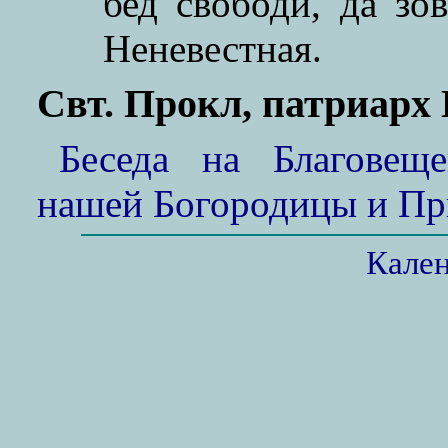
бед свободи, да зо
Неневестная.
Свт. Прокл, патриарх
Беседа на Благовещ
нашей Богородицы и П
Кале