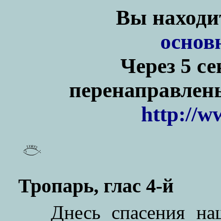
Вы находит
основ
Через 5 с
перенаправлены
http://w
Тропарь, глас 4-й
Днесь спасения на