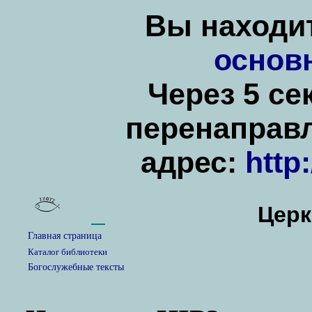
Вы находит
основ
Через 5 се
перенаправ
адрес:
http
Церк
Главная страница
Каталог библиотеки
Богослужебные тексты