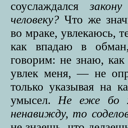
соуслаждался
закон
человеку?
Что же зна
во мраке, увлекаюсь, т
как впадаю в обман
говорим: не знаю, как
увлек меня, — не опр
только указывая на к
умысел.
Не еже бо 
ненавижду, то содело
не знаешь, что делаеш