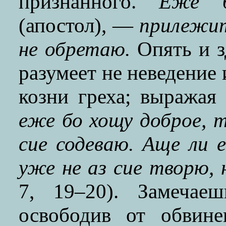
признанного.
Еже б
(апостол), —
прилежит
не обретаю.
Опять и з
разумеет не неведение 
козни греха; выражая
еже бо хощу доброе, т
сиe содеваю. Аще ли 
уже не аз сиe творю,
7, 19–20). Замечаеш
освободив от обвин