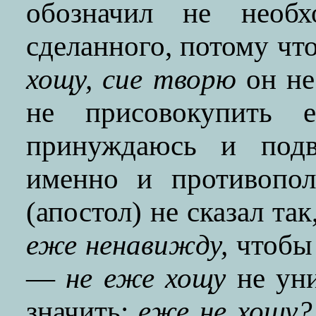
обозначил не необх
сделанного, потому ч
хощу, cиe творю
он не
не присовокупить 
принуждаюсь и подв
именно и противопол
(апостол) не сказал та
еже ненавижду,
чтобы 
—
не еже хощу
не уни
значить:
еже не хощу