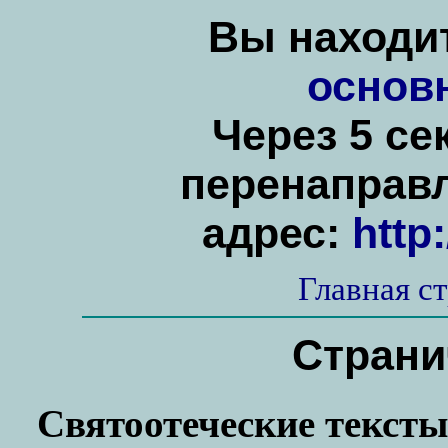
Вы находит
основ
Через 5 се
перенаправ
адрес:
http
Главная с
Страни
Святоотеческие тексты