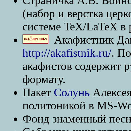
Страничка А.В. Воин
(набор и верстка церк
системе TeX/LaTeX в 
Акафистник Да
http://akafistnik.ru/
. П
акафистов содержит р
формату.
Пакет
Солунь
Алексея
политоникой в MS-Wo
Фонд знаменный пес