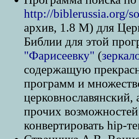
http://biblerussia.org/s
архив, 1.8 M) для Цер
Библии для этой прог
"Фарисеевку"
(
зеркал
содержащую прекрасн
программ и множество 
церковнославянский, а
прочих возможносте
конвертировать hip-тек