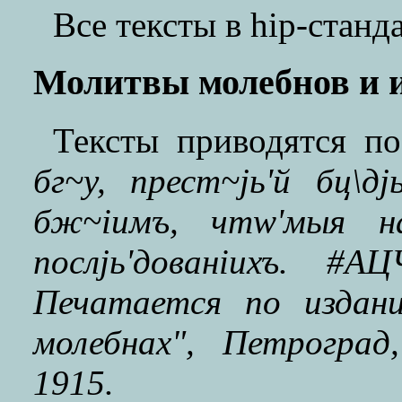
Все тексты в hip-станда
Молитвы молебнов и 
Тексты приводятся п
бг~у, прест~jь'й бц\д
бж~iимъ, чтw'мыя на
послjь'дованiихъ. #А
Печатается по издан
молебнах", Петроград
1915.