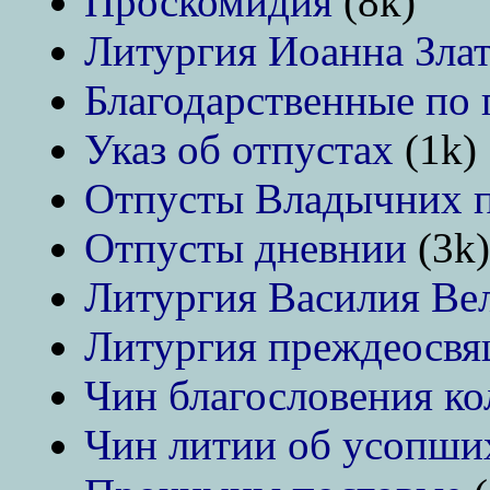
Проскомидия
(8k)
Литургия Иоанна Злат
Благодарственные по
Указ об отпустах
(1k)
Отпусты Владычних п
Отпусты дневнии
(3k)
Литургия Василия Ве
Литургия преждеосв
Чин благословения ко
Чин литии об усопши