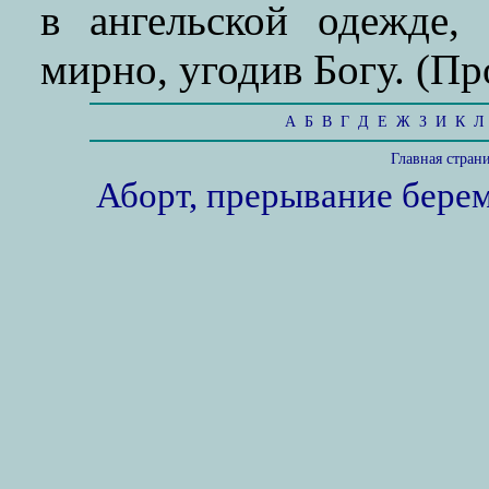
в ангельской одежде,
мирно, угодив Богу. (Про
А
Б
В
Г
Д
Е
Ж
З
И
К
Л
Главная стран
Аборт, прерывание бере