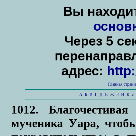
Вы находит
основ
Через 5 се
перенаправ
адрес:
http
Главная стран
А
Б
В
Г
Д
Е
Ж
З
И
К
Л
1012. Благочестивая
мученика Уара, чтобы