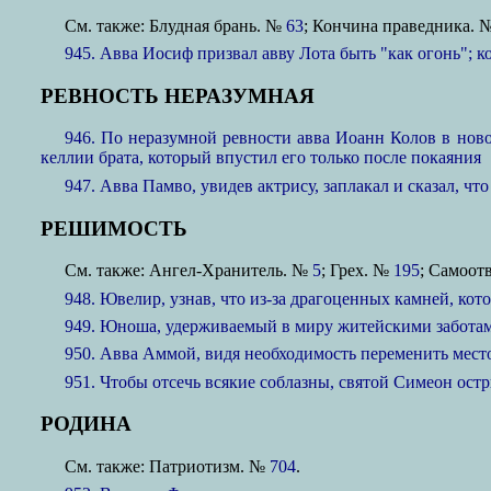
См. также: Блудная брань. №
63
; Кончина праведника. 
945. Авва Иосиф призвал авву Лота быть "как огонь"; к
РЕВНОСТЬ НЕРАЗУМНАЯ
946. По неразумной ревности авва Иоанн Колов в ново
келлии брата, который впустил его только после покаяния
947. Авва Памво, увидев актрису, заплакал и сказал, чт
РЕШИМОСТЬ
См. также: Ангел-Хранитель. №
5
; Грех. №
195
; Самоот
948. Ювелир, узнав, что из-за драгоценных камней, кото
949. Юноша, удерживаемый в миру житейскими заботам
950. Авва Аммой, видя необходимость переменить мест
951. Чтобы отсечь всякие соблазны, святой Симеон остр
РОДИНА
См. также: Патриотизм. №
704
.