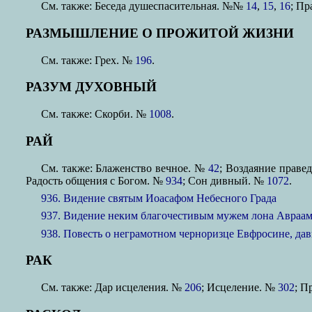
См. также: Беседа душеспасительная. №№
14
,
15
,
16
; П
РАЗМЫШЛЕНИЕ О ПРОЖИТОЙ ЖИЗНИ
См. также: Грех. №
196
.
РАЗУМ ДУХОВНЫЙ
См. также: Скорби. №
1008
.
РАЙ
См. также: Блаженство вечное. №
42
; Воздаяние прав
Радость общения с Богом. №
934
; Сон дивный. №
1072
.
936. Видение святым Иоасафом Небесного Града
937. Видение неким благочестивым мужем лона Авраам
938. Повесть о неграмотном черноризце Евфросине, да
РАК
См. также: Дар исцеления. №
206
; Исцеление. №
302
; П