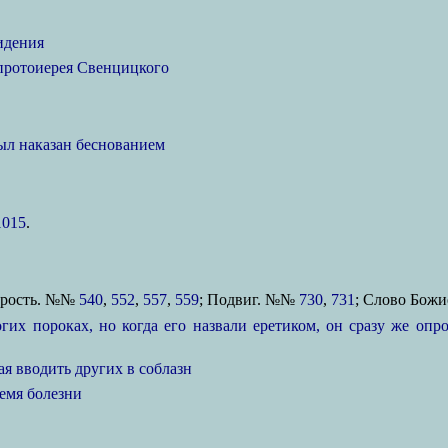
идения
протоиерея Свенцицкого
ыл наказан беснованием
1015
.
дрость. №№
540
,
552
,
557
,
559
; Подвиг. №№
730
,
731
; Слово Бож
х пороках, но когда его назвали еретиком, он сразу же опров
ая вводить других в соблазн
емя болезни