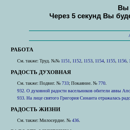
Вы 
Через 5 секунд Вы бу
РАБОТА
См. также: Труд. №№
1151
,
1152
,
1153
,
1154
,
1155
,
1156
,
РАДОСТЬ ДУХОВНАЯ
См. также: Подвиг. №
733
; Покаяние. №
770
.
932. О духовной радости васельников обители аввы Ап
933. На лице святого Григория Синаита отражалась рад
РАДОСТЬ ЖИЗНИ
См. также: Милосердие. №
436
.