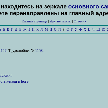
находитесь на зеркале
основного са
дете перенаправлены на главный адр
Главная страница
|
Другие тексты
|
Отечник
А
Б
В
Г
Д
Е
Ж
З
И
К
Л
М
Н
О
П
Р
С
Т
У
Ф
Х
Ц
Ч
Щ
Ю
1157
; Трудолюбие. №
1158
.
оллония
ость жизни в Боге