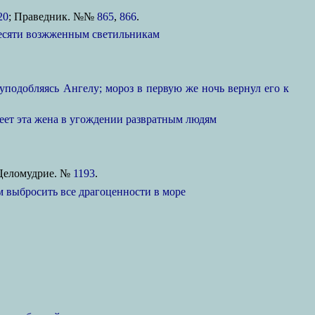
20
; Праведник. №№
865
,
866
.
 десяти возжженным светильникам
уподобляясь Ангелу; мороз в первую же ночь вернул его к
имеет эта жена в угождении развратным людям
 Целомудрие. №
1193
.
ям выбросить все драгоценности в море