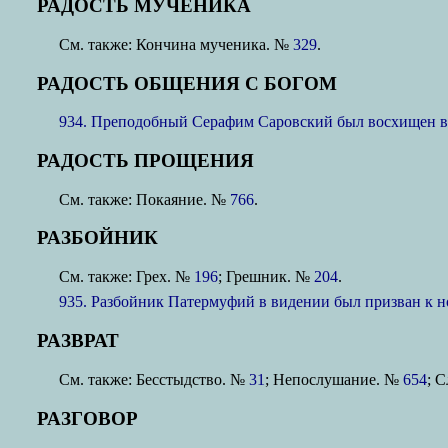
РАДОСТЬ МУЧЕНИКА
См. также: Кончина мученика. №
329
.
РАДОСТЬ ОБЩЕНИЯ С БОГОМ
934. Преподобный Серафим Саровский был восхищен в
РАДОСТЬ ПРОЩЕНИЯ
См. также: Покаяние. №
766
.
РАЗБОЙНИК
См. также: Грех. №
196
; Грешник. №
204
.
935. Разбойник Патермуфий в видении был призван к н
РАЗВРАТ
См. также: Бесстыдство. №
31
; Непослушание. №
654
; 
РАЗГОВОР