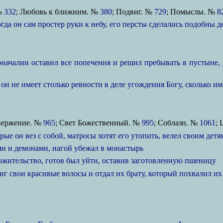
№
332
; Любовь к ближним. №
380
; Подвиг. №
729
; Помыслы. №
8
огда он сам простер руки к небу, его персты сделались подобны
началии оставил все попечения и решил пребывать в пустыне, 
о он не имеет столько ревности в деле угождения Богу, сколько 
вержение. №
965
; Свет Божественный. №
995
; Соблазн. №
1061
;
рые он вез с собой, матросы хотят его утопить, велел своим дет
и и демонами, нагой убежал в монастырь
ожительство, готов был уйти, оставив заготовленную пшеницу
иг свои красивые волосы и отдал их брату, который похвалил их