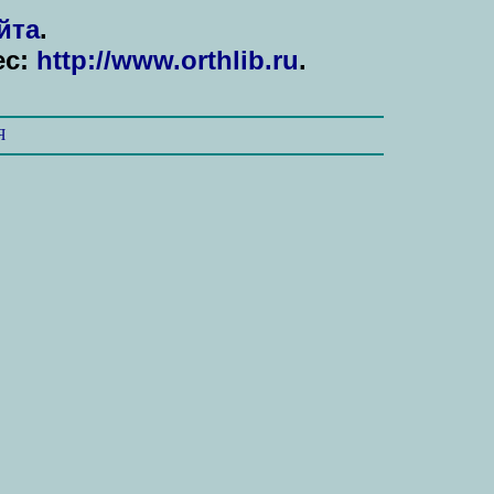
йта
.
ес:
http://www.orthlib.ru
.
Я