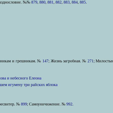
разднословие. №№
879
,
880
,
881
,
882
,
883
,
884
,
885
.
едникам и грешникам. №
147
; Жизнь загробная. №
271
; Милост
ова и небесного Елеона
вшем игумену три райских яблока
ресвитер. №
899
; Самоуничижение. №
992
.