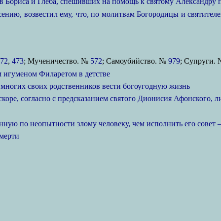
в Бориса и Глеба, спешивших на помощь к святому Александру 
нию, возвестил ему, что, по молитвам Богородицы и святителей
72
,
473
; Мученичество. №
572
; Самоубийство. №
979
; Супруги.
м игуменом Филаретом в детстве
 многих своих родственников вести богоугодную жизнь
коре, согласно с предсказанием святого Дионисия Афонского, ли
нную по неопытности злому человеку, чем исполнить его совет 
смерти