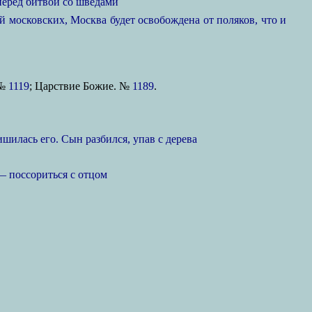
перед битвой со шведами
 московских, Москва будет освобождена от поляков, что и
 №
1119
; Царствие Божие. №
1189
.
шилась его. Сын разбился, упав с дерева
— поссориться с отцом