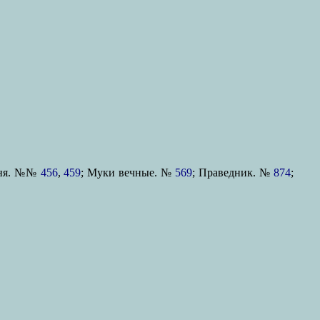
ыня. №№
456
,
459
; Муки вечные. №
569
; Праведник. №
874
;