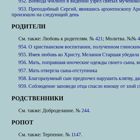
952. Воевода Филипп в видении узрел святых мученико
953. Преподобный Сергий, явившись архиепископу Арсе
произошло на следующий день
РОДИТЕЛИ
См. также: Любовь к родителям. №
421
; Молитва. №№
4
954. О христианском воспитании, полученном глински
955. Имея любовь ко Христу, Мелания Старшая убедила
956. Мать, поправшая иноческие одежды своего сына, вс
957. Мать отвергла сына-отступника
958. Благоразумный сын предпочел нарушить клятву, да
959. Соблюдение заповеди отца спасло юношу от злой 
РОДСТВЕННИКИ
См. также: Доброделание. №
244
.
РОПОТ
См. также: Терпение. №
1147
.