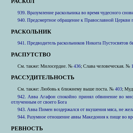
РАСКОЛ
939. Вразумление раскольника во время чудесного снов
940. Предсмертное обращение к Православной Церкви 
РАСКОЛЬНИК
941. Предводитель раскольников Никита Пустосвятов б
РАСПУТСТВО
См. также: Милосердие. №
436
; Слава человеческая. №
РАССУДИТЕЛЬНОСТЬ
См. также: Любовь к ближнему выше поста. №
403
; Му
942. Авва Агафон спокойно принял обвинение во многи
отлученным от своего Бога
943. Авва Пимен воздержался от вкушения мяса, не жел
944. Разумное отношение аввы Македония к пище во вр
РЕВНОСТЬ