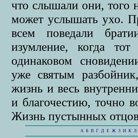
что слышали они, того н
может услышать ухо. П
всем поведали брат
изумление, когда тот
одинаковом сновидени
уже святым разбойник
жизнь и весь внутренни
и благочестию, точно в
Жизнь пустынных отцов.
А
Б
В
Г
Д
Е
Ж
З
И
К
Л