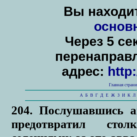
Вы находит
основ
Через 5 се
перенаправ
адрес:
http
Главная стран
А
Б
В
Г
Д
Е
Ж
З
И
К
Л
204. Послушавшись а
предотвратил сто