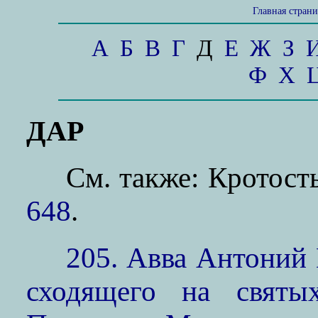
Главная стран
А
Б
В
Г
Д
Е
Ж
З
Ф
Х
ДАР
См. также: Кротос
648
.
205. Авва Антоний
сходящего на святы