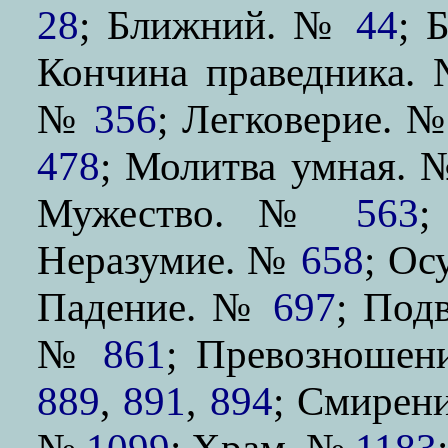
28
; Ближний. №
44
; 
Кончина праведника
№
356
; Легковерие. 
478
; Молитва умная.
Мужество. №
563
;
Неразумие. №
658
; Ос
Падение. №
697
; По
№
861
; Превозноше
889
,
891
,
894
; Смире