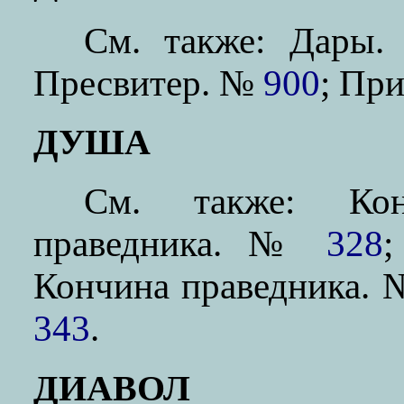
См. также: Дар
Пресвитер. №
900
; Пр
ДУША
См. также: Кон
праведника. №
328
Кончина праведника
343
.
ДИАВОЛ