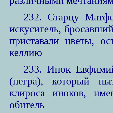
различными мечтания
232. Старцу Матф
искуситель, бросавший
приставали цветы, о
келлию
233. Инок Евфими
(негра), который п
клироса иноков, име
обитель