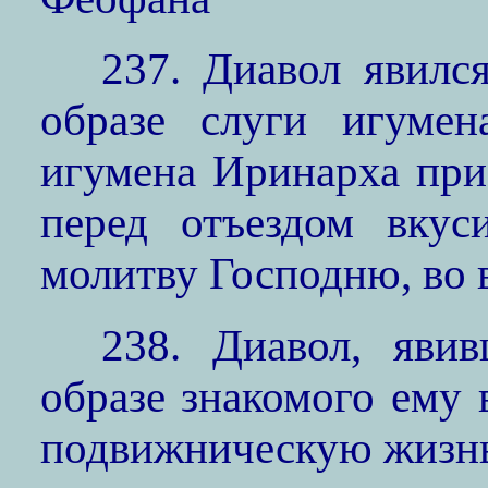
237. Диавол явилс
образе слуги игумен
игумена Иринарха прие
перед отъездом вкус
молитву Господню, во 
238. Диавол, яви
образе знакомого ему 
подвижническую жизн