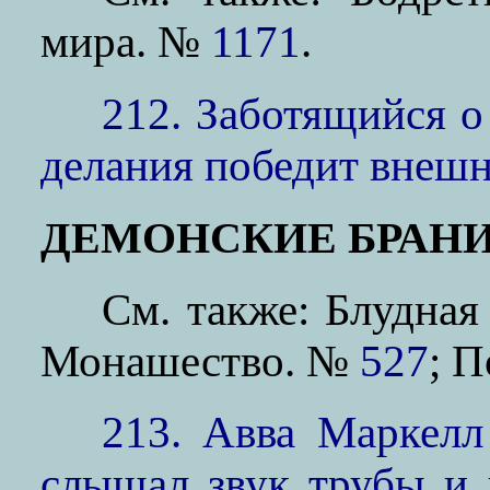
мира. №
1171
.
212. Заботящийся о
делания победит внеш
ДЕМОНСКИЕ БРАН
См. также: Блудна
Монашество. №
527
; 
213. Авва Маркелл
слышал звук трубы и