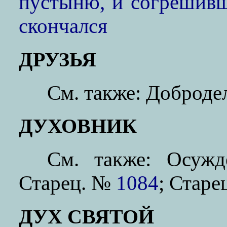
пустыню, и согрешивш
скончался
ДРУЗЬЯ
См. также: Доброд
ДУХОВНИК
См. также: Осуж
Старец. №
1084
; Стар
ДУХ СВЯТОЙ