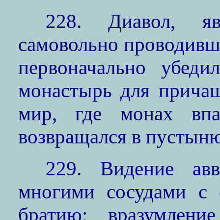
228. Диавол, я
самовольно проводив
первоначально убеди
монастырь для причащ
мир, где монах вп
возвращался в пустын
229. Видение ав
многими сосудами с 
братию; вразумлени