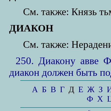
См. также: Князь т
ДИАКОН
См. также: Нераден
250. Диакону авве Ф
диакон должен быть по
А
Б
В
Г
Д
Е
Ж
З
Ф
Х