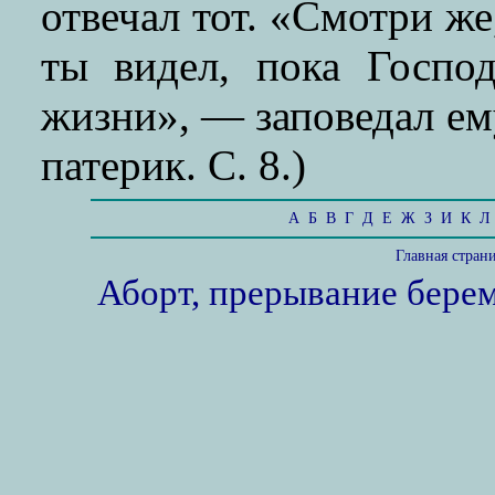
отвечал тот. «Смотри же
ты видел, пока Госпо
жизни», — заповедал ем
патерик. С. 8.)
А
Б
В
Г
Д
Е
Ж
З
И
К
Л
Главная стран
Аборт, прерывание бере