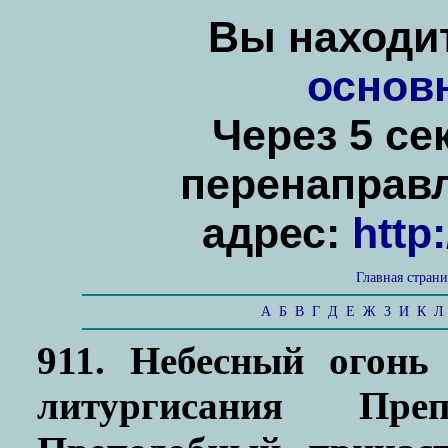
Вы находит
основ
Через 5 се
перенаправ
адрес:
http
Главная стран
А
Б
В
Г
Д
Е
Ж
З
И
К
Л
911. Небесный огонь
литургисания Пр