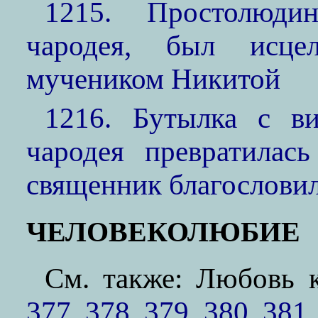
1215. Простолюдин
чародея, был исце
мучеником Никитой
1216. Бутылка с в
чародея превратилас
священник благословил
ЧЕЛОВЕКОЛЮБИЕ
См. также: Любов
377
,
378
,
379
,
380
,
381