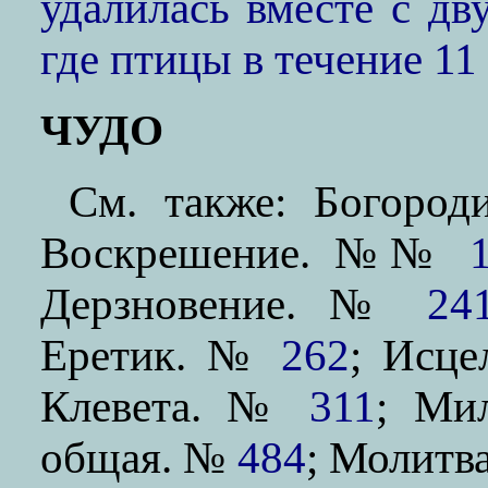
удалилась вместе с д
где птицы в течение 11
ЧУДО
См. также: Богор
Воскрешение. №№
Дерзновение. №
24
Еретик. №
262
; Исц
Клевета. №
311
; Ми
общая. №
484
; Молит