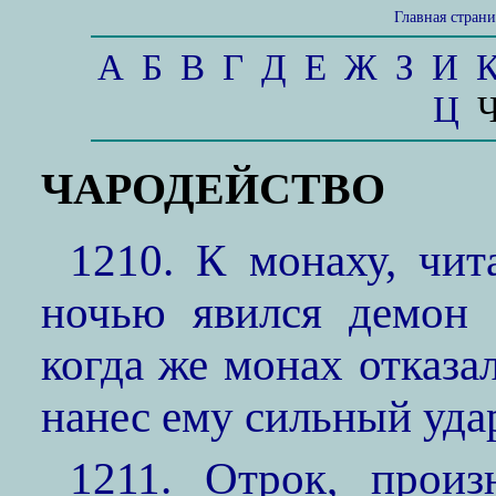
Главная стран
А
Б
В
Г
Д
Е
Ж
З
И
Ц
ЧАРОДЕЙСТВО
1210. К монаху, чит
ночью явился демон 
когда же монах отказа
нанес ему сильный уда
1211. Отрок, прои