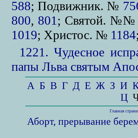
588
; Подвижник. №
75
800
,
801
; Святой. №
1019
; Христос. №
1184
1221. Чудесное испр
папы Льва святым Апо
А
Б
В
Г
Д
Е
Ж
З
И
Ц
Главная стран
Аборт, прерывание бере