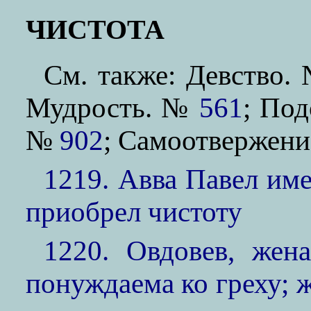
ЧИСТОТА
См. также: Девство
Мудрость. №
561
; По
№
902
; Самоотвержен
1219. Авва Павел име
приобрел чистоту
1220. Овдовев, жен
понуждаема ко греху; ж