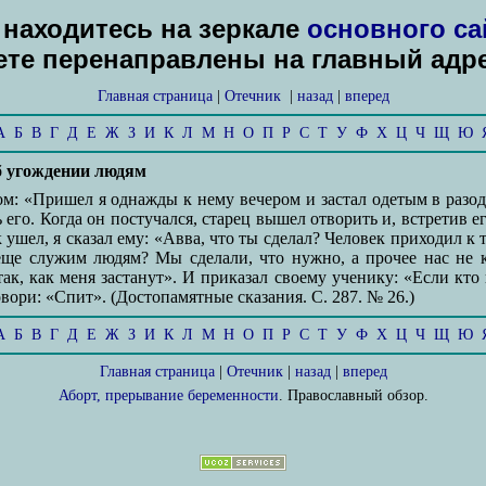
находитесь на зеркале
основного са
дете перенаправлены на главный адр
Главная страница
|
Отечник
|
назад
|
вперед
А
Б
В
Г
Д
Е
Ж
З
И
К
Л
М
Н
О
П
Р
С
Т
У
Ф
Х
Ц
Ч
Щ
Ю
об угождении людям
м: «Пришел я однажды к нему вечером и застал одетым в разод
его. Когда он постучался, старец вышел отворить и, встретив ег
ушел, я сказал ему: «Авва, что ты сделал? Человек приходил к т
ще служим людям? Мы сделали, что нужно, а прочее нас не кас
 так, как меня застанут». И приказал своему ученику: «Если кто 
овори: «Спит». (Достопамятные сказания. С. 287. № 26.)
А
Б
В
Г
Д
Е
Ж
З
И
К
Л
М
Н
О
П
Р
С
Т
У
Ф
Х
Ц
Ч
Щ
Ю
Главная страница
|
Отечник
|
назад
|
вперед
Аборт, прерывание беременности
. Православный обзор.