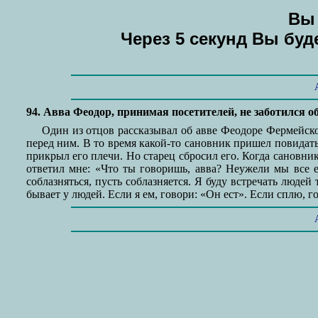
Вы 
Через 5 секунд Вы бу
94. Авва Феодор, принимая посетителей, не заботился 
Один из отцов рассказывал об авве Феодоре Фермейско
перед ним. В то время какой-то сановник пришел повидать 
прикрыл его плечи. Но старец сбросил его. Когда сановник 
ответил мне: «Что ты говоришь, авва? Неужели мы все е
соблазняться, пусть соблазняется. Я буду встречать людей
бывает у людей. Если я ем, говори: «Он ест». Если сплю, г