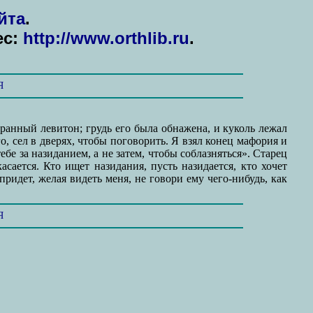
йта
.
ес:
http://www.orthlib.ru
.
Я
ранный левитон; грудь его была обнажена, и куколь лежал
о, сел в дверях, чтобы поговорить. Я взял конец мафория и
ебе за назиданием, а не затем, чтобы соблазняться». Старец
ается. Кто ищет назидания, пусть назидается, кто хочет
придет, желая видеть меня, не говори ему чего-нибудь, как
Я