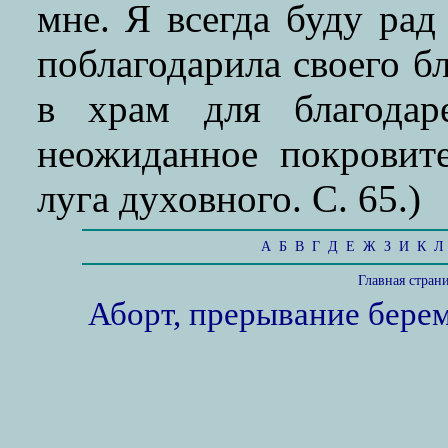
мне. Я всегда буду рад
поблагодарила своего бл
в храм для благодар
неожиданное покровите
луга духовного. С. 65.)
А
Б
В
Г
Д
Е
Ж
З
И
К
Л
Главная стран
Аборт, прерывание бере