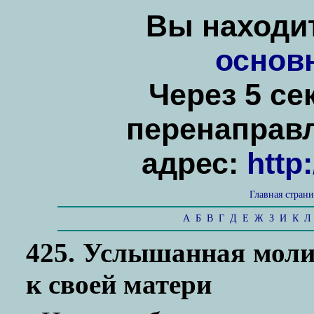
Вы находит
основ
Через 5 се
перенаправ
адрес:
http
Главная стран
А
Б
В
Г
Д
Е
Ж
З
И
К
Л
425. Услышанная моли
к своей матери