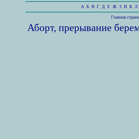
А
Б
В
Г
Д
Е
Ж
З
И
К
Л
Главная стран
Аборт, прерывание бере