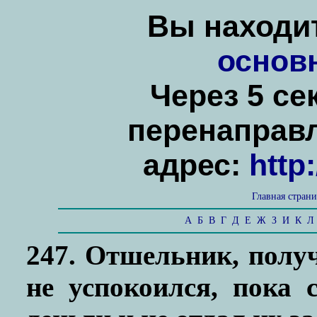
Вы находит
основ
Через 5 се
перенаправ
адрес:
http
Главная стран
А
Б
В
Г
Д
Е
Ж
З
И
К
Л
247. Отшельник, получ
не успокоился, пока 