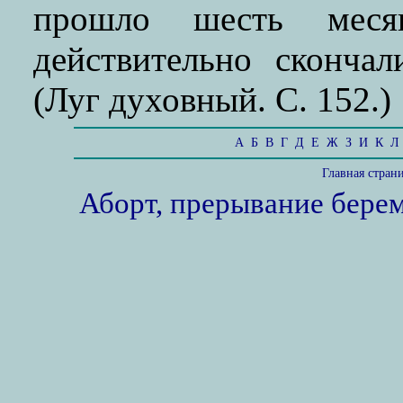
прошло шесть меся
действительно скончал
(Луг духовный. С. 152.)
А
Б
В
Г
Д
Е
Ж
З
И
К
Л
Главная стран
Аборт, прерывание бере