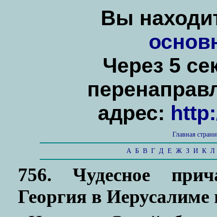
Вы находит
основ
Через 5 се
перенаправ
адрес:
http
Главная стран
А
Б
В
Г
Д
Е
Ж
З
И
К
Л
756. Чудесное прич
Георгия в Иерусалиме 