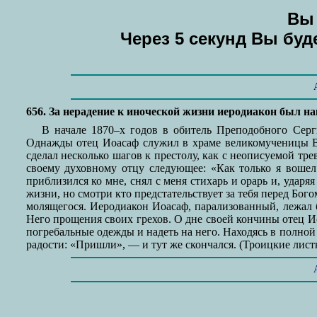
Вы 
Через 5 секунд Вы бу
656. За нерадение к иноческой жизни иеродиакон был н
В начале 1870–х годов в обитель Преподобного Серг
Однажды отец Иоасаф служил в храме великомученицы Ва
сделал несколько шагов к престолу, как с неописуемой трев
своему духовному отцу следующее: «Как только я вошел 
приблизился ко мне, снял с меня стихарь и орарь и, ударя
жизни, но смотри кто предстательствует за тебя перед Бог
молящегося. Иеродиакон Иоасаф, парализованный, лежал б
Него прощения своих грехов. О дне своей кончины отец Ио
погребальные одежды и надеть на него. Находясь в полной
радости: «Пришли», — и тут же скончался. (Троицкие листки