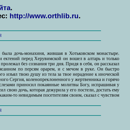
йта
.
ес:
http://www.orthlib.ru
.
Я
о была дочь-монахиня, жившая в Хотьковском монастыре.
 ектений перед Херувимской он вошел в алтарь и только
 пролежал без сознания три дня. Придя в себя, он рассказал
оясанном по персям орарем, и с мечом в руке. Он быстро
ого изъял твою душу из тела за твое нерадение к иноческой
обного Сергия, коленопреклоненного у жертвенника и горячо
о слезами приносил покаянные молитвы Богу, испрашивая у
л свою дочь, которая дежурила у его постели, достать ему
 каким-то невидимым посетителям своим, сказал с чувством
Я