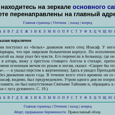
находитесь на зеркале
основного са
дете перенаправлены на главный адр
Главная страница
|
Отечник
|
назад
|
вперед
А
Б
В
Г
Д
Е
Ж
З
И
К
Л
М
Н
О
П
Р
С
Т
У
Ф
Х
Ц
Ч
Щ
Ю
аказан параличом
ия поступил из «белых» диаконов некто отец Иоасаф. У нег
рвары, что при лаврском больничном корпусе. По исполнении
огой на лице упал без чувств. Его перенесли в больницу, где он
в алтарь, вижу у престола стоящего Ангела в стихаре, преп
я меня огненным мечом по рукам и ногам, сказал: «Скорее бы эт
ом», — и указал перстом к жертвеннику. Здесь я увидел Препод
ез движения около года. В течение всего этого времени он с
асаф, видимо, был предуведомлен. Утром одного дня он попроси
 памяти, он был напутствован Святыми Тайнами и, обращаясь к
 с луга духовного. С. 19.)
А
Б
В
Г
Д
Е
Ж
З
И
К
Л
М
Н
О
П
Р
С
Т
У
Ф
Х
Ц
Ч
Щ
Ю
Главная страница
|
Отечник
|
назад
|
вперед
Аборт, прерывание беременности
. Православный обзор.