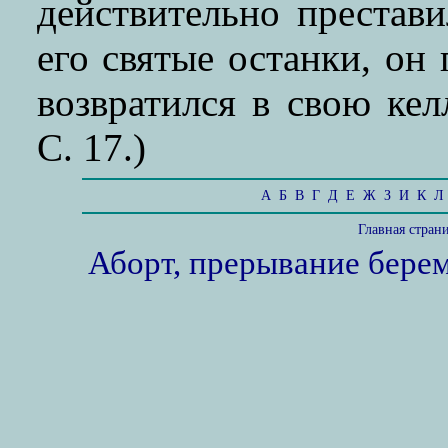
действительно престави
его святые останки, он
возвратился в свою кел
С. 17.)
А
Б
В
Г
Д
Е
Ж
З
И
К
Л
Главная стран
Аборт, прерывание бере