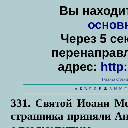
Вы находит
основ
Через 5 се
перенаправ
адрес:
http
Главная стран
А
Б
В
Г
Д
Е
Ж
З
И
К
Л
331. Святой Иоанн М
странника приняли Ан