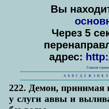
Вы находит
основ
Через 5 се
перенаправ
адрес:
http
Главная стран
А
Б
В
Г
Д
Е
Ж
З
И
К
Л
222. Демон, принимая 
у слуги аввы и вылив