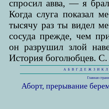
спросил авва, — я бра
Когда слуга показал ме
тысячу раз ты видел ме
сосуда прежде, чем пр
он разрушил злой наве
История боголюбцев. С. 
А
Б
В
Г
Д
Е
Ж
З
И
К
Л
Главная стран
Аборт, прерывание бере